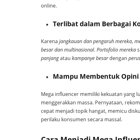
online.
Terlibat dalam Berbagai K
Karena
jangkauan dan pengaruh mereka
,
me
besar dan multinasional
.
Portofolio mereka
s
panjang
atau
kampanye besar
dengan
peru
Mampu Membentuk Opini P
Mega influencer memiliki kekuatan yang 
menggerakkan massa. Pernyataan, rekome
cepat menjadi topik hangat, memicu disk
perilaku konsumen secara massal.
Cara Menjadi Mega Influe