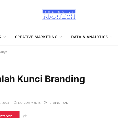
G
CREATIVE MARKETING
DATA & ANALYTICS
tanya
lah Kunci Branding
, 2025
NO COMMENTS
10 MINS READ
interest