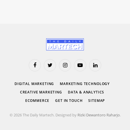
Facebook
Twitter
Instagram
YouTube
LinkedIn
DIGITAL MARKETING
MARKETING TECHNOLOGY
CREATIVE MARKETING
DATA & ANALYTICS
ECOMMERCE
GET IN TOUCH
SITEMAP
© 2026 The Daily Martech. Designed by
Rizki Dewantoro Raharjo
.