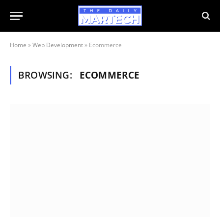
Home
»
Web Development
»
Ecommerce
BROWSING:
ECOMMERCE