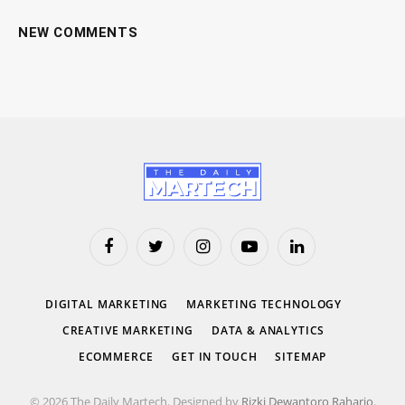
NEW COMMENTS
Facebook
Twitter
Instagram
YouTube
LinkedIn
DIGITAL MARKETING
MARKETING TECHNOLOGY
CREATIVE MARKETING
DATA & ANALYTICS
ECOMMERCE
GET IN TOUCH
SITEMAP
© 2026 The Daily Martech. Designed by
Rizki Dewantoro Raharjo
.