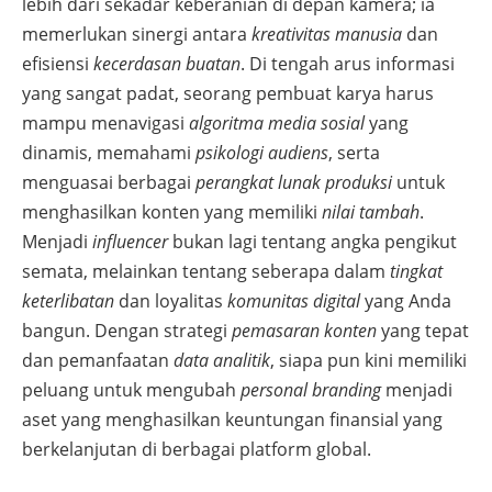
lebih dari sekadar keberanian di depan kamera; ia
memerlukan sinergi antara
kreativitas manusia
dan
efisiensi
kecerdasan buatan
. Di tengah arus informasi
yang sangat padat, seorang pembuat karya harus
mampu menavigasi
algoritma media sosial
yang
dinamis, memahami
psikologi audiens
, serta
menguasai berbagai
perangkat lunak produksi
untuk
menghasilkan konten yang memiliki
nilai tambah
.
Menjadi
influencer
bukan lagi tentang angka pengikut
semata, melainkan tentang seberapa dalam
tingkat
keterlibatan
dan loyalitas
komunitas digital
yang Anda
bangun. Dengan strategi
pemasaran konten
yang tepat
dan pemanfaatan
data analitik
, siapa pun kini memiliki
peluang untuk mengubah
personal branding
menjadi
aset yang menghasilkan keuntungan finansial yang
berkelanjutan di berbagai platform global.