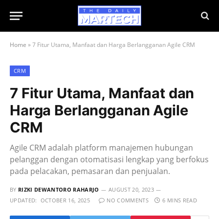
Home
»
7 Fitur Utama, Manfaat dan Harga Berlangganan Agile CRM
CRM
7 Fitur Utama, Manfaat dan
Harga Berlangganan Agile
CRM
Agile CRM adalah platform manajemen hubungan
pelanggan dengan otomatisasi lengkap yang berfokus
pada pelacakan, pemasaran dan penjualan.
BY
RIZKI DEWANTORO RAHARJO
AUGUST 20, 2023
UPDATED:
OCTOBER 16, 2025
NO COMMENTS
6 MINS READ