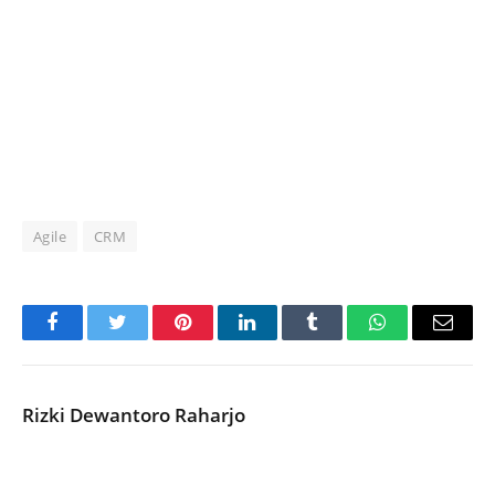
Agile
CRM
Facebook
Twitter
Pinterest
LinkedIn
Tumblr
WhatsApp
Email
Rizki Dewantoro Raharjo