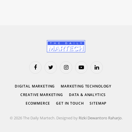
Facebook
Twitter
Instagram
YouTube
LinkedIn
DIGITAL MARKETING
MARKETING TECHNOLOGY
CREATIVE MARKETING
DATA & ANALYTICS
ECOMMERCE
GET IN TOUCH
SITEMAP
© 2026 The Daily Martech. Designed by
Rizki Dewantoro Raharjo
.