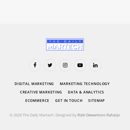
Facebook
Twitter
Instagram
YouTube
LinkedIn
DIGITAL MARKETING
MARKETING TECHNOLOGY
CREATIVE MARKETING
DATA & ANALYTICS
ECOMMERCE
GET IN TOUCH
SITEMAP
© 2026 The Daily Martech. Designed by
Rizki Dewantoro Raharjo
.