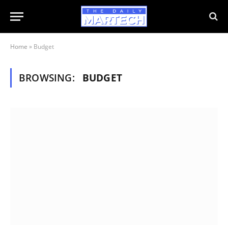
Home
»
Budget
BROWSING:
BUDGET