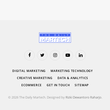
Facebook
Twitter
Instagram
YouTube
LinkedIn
DIGITAL MARKETING
MARKETING TECHNOLOGY
CREATIVE MARKETING
DATA & ANALYTICS
ECOMMERCE
GET IN TOUCH
SITEMAP
© 2026 The Daily Martech. Designed by
Rizki Dewantoro Raharjo
.