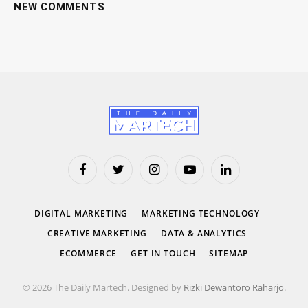
NEW COMMENTS
Facebook
Twitter
Instagram
YouTube
LinkedIn
DIGITAL MARKETING
MARKETING TECHNOLOGY
CREATIVE MARKETING
DATA & ANALYTICS
ECOMMERCE
GET IN TOUCH
SITEMAP
© 2026 The Daily Martech. Designed by
Rizki Dewantoro Raharjo
.