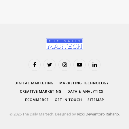
Facebook
Twitter
Instagram
YouTube
LinkedIn
DIGITAL MARKETING
MARKETING TECHNOLOGY
CREATIVE MARKETING
DATA & ANALYTICS
ECOMMERCE
GET IN TOUCH
SITEMAP
© 2026 The Daily Martech. Designed by
Rizki Dewantoro Raharjo
.