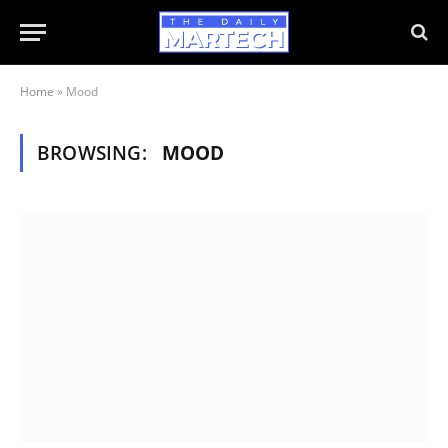
Home
»
Mood
BROWSING:
MOOD