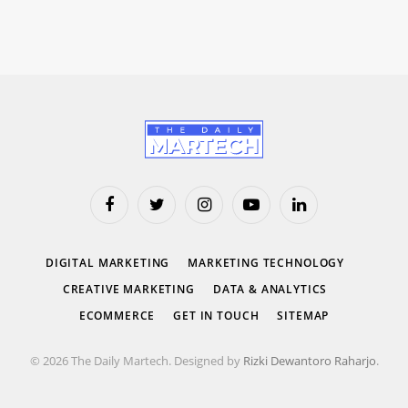
Facebook
Twitter
Instagram
YouTube
LinkedIn
DIGITAL MARKETING
MARKETING TECHNOLOGY
CREATIVE MARKETING
DATA & ANALYTICS
ECOMMERCE
GET IN TOUCH
SITEMAP
© 2026 The Daily Martech. Designed by
Rizki Dewantoro Raharjo
.