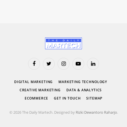
Facebook
Twitter
Instagram
YouTube
LinkedIn
DIGITAL MARKETING
MARKETING TECHNOLOGY
CREATIVE MARKETING
DATA & ANALYTICS
ECOMMERCE
GET IN TOUCH
SITEMAP
© 2026 The Daily Martech. Designed by
Rizki Dewantoro Raharjo
.