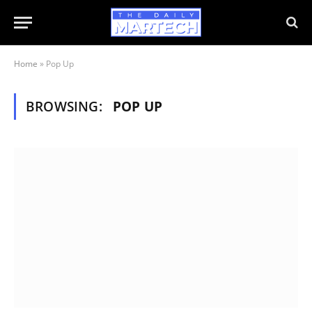
Home
»
Pop Up
BROWSING:
POP UP