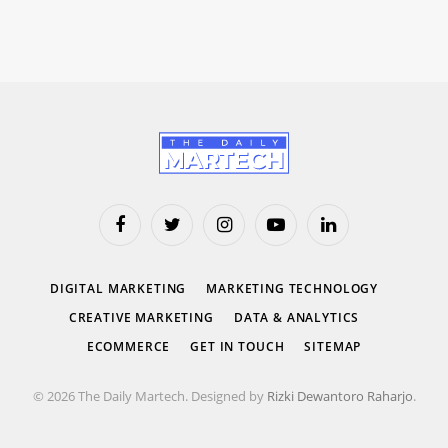
Facebook
Twitter
Instagram
YouTube
LinkedIn
DIGITAL MARKETING
MARKETING TECHNOLOGY
CREATIVE MARKETING
DATA & ANALYTICS
ECOMMERCE
GET IN TOUCH
SITEMAP
© 2026 The Daily Martech. Designed by
Rizki Dewantoro Raharjo
.