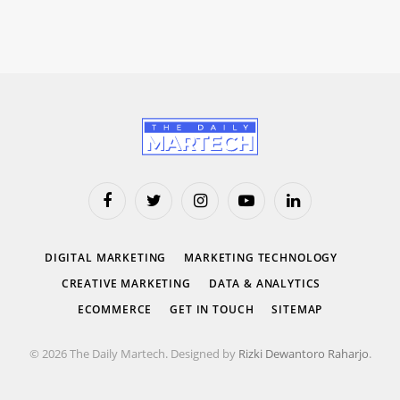
Facebook
Twitter
Instagram
YouTube
LinkedIn
DIGITAL MARKETING
MARKETING TECHNOLOGY
CREATIVE MARKETING
DATA & ANALYTICS
ECOMMERCE
GET IN TOUCH
SITEMAP
© 2026 The Daily Martech. Designed by
Rizki Dewantoro Raharjo
.