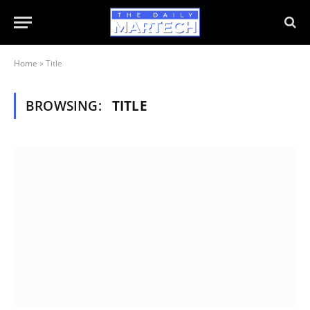
Home
»
Title
BROWSING:
TITLE