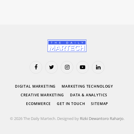
Facebook
Twitter
Instagram
YouTube
LinkedIn
DIGITAL MARKETING
MARKETING TECHNOLOGY
CREATIVE MARKETING
DATA & ANALYTICS
ECOMMERCE
GET IN TOUCH
SITEMAP
© 2026 The Daily Martech. Designed by
Rizki Dewantoro Raharjo
.