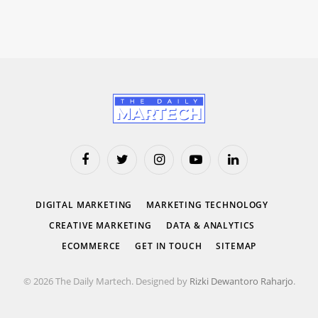
Facebook
Twitter
Instagram
YouTube
LinkedIn
DIGITAL MARKETING
MARKETING TECHNOLOGY
CREATIVE MARKETING
DATA & ANALYTICS
ECOMMERCE
GET IN TOUCH
SITEMAP
© 2026 The Daily Martech. Designed by
Rizki Dewantoro Raharjo
.