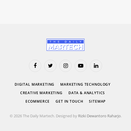
Facebook
Twitter
Instagram
YouTube
LinkedIn
DIGITAL MARKETING
MARKETING TECHNOLOGY
CREATIVE MARKETING
DATA & ANALYTICS
ECOMMERCE
GET IN TOUCH
SITEMAP
© 2026 The Daily Martech. Designed by
Rizki Dewantoro Raharjo
.