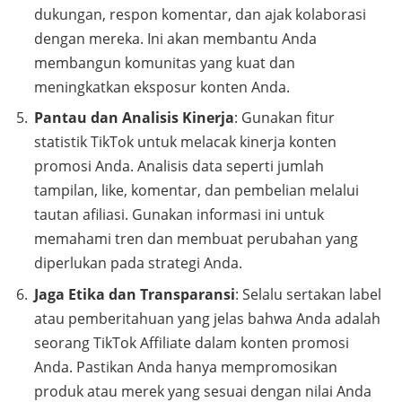
dukungan, respon komentar, dan ajak kolaborasi
dengan mereka. Ini akan membantu Anda
membangun komunitas yang kuat dan
meningkatkan eksposur konten Anda.
Pantau dan Analisis Kinerja
: Gunakan fitur
statistik TikTok untuk melacak kinerja konten
promosi Anda. Analisis data seperti jumlah
tampilan, like, komentar, dan pembelian melalui
tautan afiliasi. Gunakan informasi ini untuk
memahami tren dan membuat perubahan yang
diperlukan pada strategi Anda.
Jaga Etika dan Transparansi
: Selalu sertakan label
atau pemberitahuan yang jelas bahwa Anda adalah
seorang TikTok Affiliate dalam konten promosi
Anda. Pastikan Anda hanya mempromosikan
produk atau merek yang sesuai dengan nilai Anda