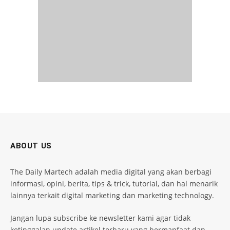
ABOUT US
The Daily Martech adalah media digital yang akan berbagi
informasi, opini, berita, tips & trick, tutorial, dan hal menarik
lainnya terkait digital marketing dan marketing technology.
Jangan lupa subscribe ke newsletter kami agar tidak
ketinggalan update artikel terbaru yang bermanfaat dan