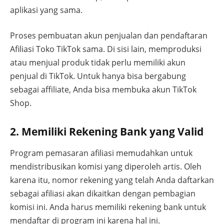
aplikasi yang sama.
Proses pembuatan akun penjualan dan pendaftaran
Afiliasi Toko TikTok sama. Di sisi lain, memproduksi
atau menjual produk tidak perlu memiliki akun
penjual di TikTok. Untuk hanya bisa bergabung
sebagai affiliate, Anda bisa membuka akun TikTok
Shop.
2. Memiliki Rekening Bank yang Valid
Program pemasaran afiliasi memudahkan untuk
mendistribusikan komisi yang diperoleh artis. Oleh
karena itu, nomor rekening yang telah Anda daftarkan
sebagai afiliasi akan dikaitkan dengan pembagian
komisi ini. Anda harus memiliki rekening bank untuk
mendaftar di program ini karena hal ini.