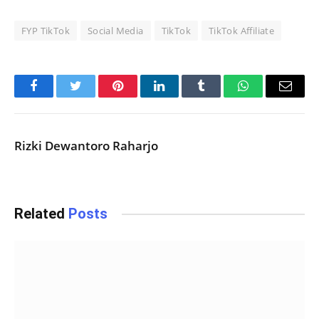
FYP TikTok
Social Media
TikTok
TikTok Affiliate
Facebook
Twitter
Pinterest
LinkedIn
Tumblr
WhatsApp
Email
Rizki Dewantoro Raharjo
Related
Posts