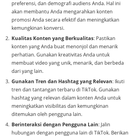
preferensi, dan demografi audiens Anda. Hal ini
akan membantu Anda mengarahkan konten
promosi Anda secara efektif dan meningkatkan
kemungkinan konversi.
Kualitas Konten yang Berkualitas
: Pastikan
konten yang Anda buat menonjol dan menarik
perhatian. Gunakan kreativitas Anda untuk
membuat video yang unik, menarik, dan berbeda
dari yang lain.
Gunakan Tren dan Hashtag yang Relevan
: Ikuti
tren dan tantangan terbaru di TikTok. Gunakan
hashtag yang relevan dalam konten Anda untuk
meningkatkan visibilitas dan kemungkinan
ditemukan oleh pengguna lain.
Berinteraksi dengan Pengguna Lain
: Jalin
hubungan dengan pengguna lain di TikTok. Berikan