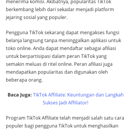
menerima komisi. Akibatnya, popularitas TikTok
berkembang lebih dari sekadar menjadi platform
jejaring sosial yang populer.
Pengguna TikTok sekarang dapat mengakses fungsi
belanja langsung tanpa meninggalkan aplikasi untuk
toko online. Anda dapat mendaftar sebagai afiliasi
untuk berpartisipasi dalam peran TikTok yang
semakin meluas di ritel online. Peran afiliasi juga
mendapatkan popularitas dan digunakan oleh
beberapa orang.
Baca Juga:
TikTok Affiliate: Keuntungan dan Langkah
Sukses Jadi Affiliator!
Program TikTok Affiliate telah menjadi salah satu cara
populer bagi pengguna TikTok untuk menghasilkan