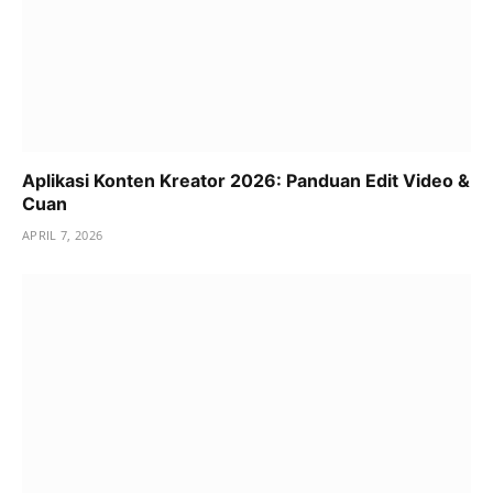
Aplikasi Konten Kreator 2026: Panduan Edit Video &
Cuan
APRIL 7, 2026