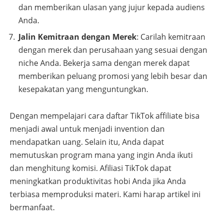
dan memberikan ulasan yang jujur kepada audiens
Anda.
Jalin Kemitraan dengan Merek
: Carilah kemitraan
dengan merek dan perusahaan yang sesuai dengan
niche Anda. Bekerja sama dengan merek dapat
memberikan peluang promosi yang lebih besar dan
kesepakatan yang menguntungkan.
Dengan mempelajari cara daftar TikTok affiliate bisa
menjadi awal untuk menjadi invention dan
mendapatkan uang. Selain itu, Anda dapat
memutuskan program mana yang ingin Anda ikuti
dan menghitung komisi. Afiliasi TikTok dapat
meningkatkan produktivitas hobi Anda jika Anda
terbiasa memproduksi materi. Kami harap artikel ini
bermanfaat.