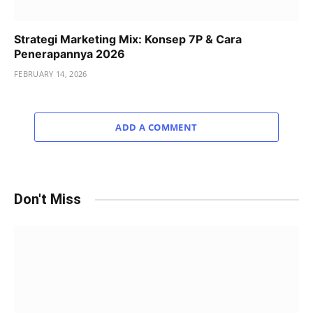
Strategi Marketing Mix: Konsep 7P & Cara
Penerapannya 2026
FEBRUARY 14, 2026
ADD A COMMENT
Don't Miss