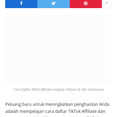
Cara Daftar Tiktok Affiliate Lengkap Terbaru & Tips Suksesnya
Peluang baru untuk meningkatkan penghasilan Anda
adalah mempelajari cara daftar TikTok Affiliate dan