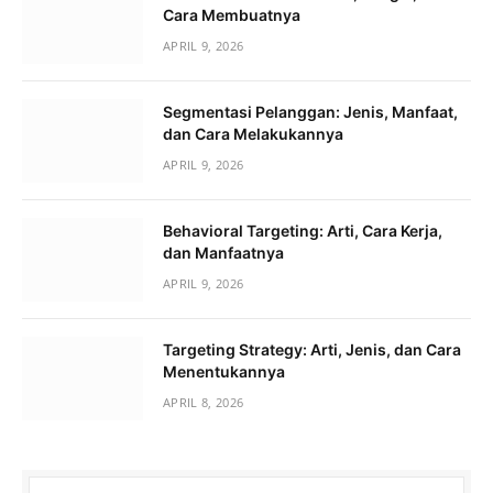
Cara Membuatnya
APRIL 9, 2026
Segmentasi Pelanggan: Jenis, Manfaat,
dan Cara Melakukannya
APRIL 9, 2026
Behavioral Targeting: Arti, Cara Kerja,
dan Manfaatnya
APRIL 9, 2026
Targeting Strategy: Arti, Jenis, dan Cara
Menentukannya
APRIL 8, 2026