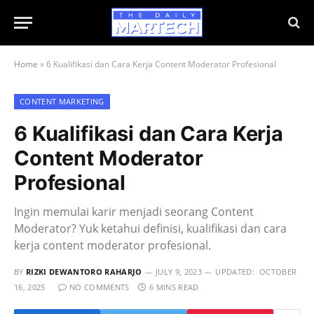
Home
»
6 Kualifikasi dan Cara Kerja Content Moderator Profesional
CONTENT MARKETING
6 Kualifikasi dan Cara Kerja
Content Moderator
Profesional
Ingin memulai karir menjadi seorang Content
Moderator? Yuk ketahui definisi, kualifikasi dan cara
kerja content moderator profesional.
BY
RIZKI DEWANTORO RAHARJO
JULY 9, 2023
UPDATED:
OCTOBER
16, 2025
NO COMMENTS
6 MINS READ