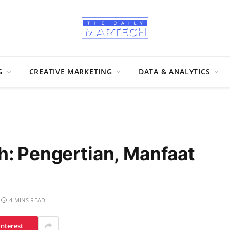
G
CREATIVE MARKETING
DATA & ANALYTICS
h: Pengertian, Manfaat
4 MINS READ
interest