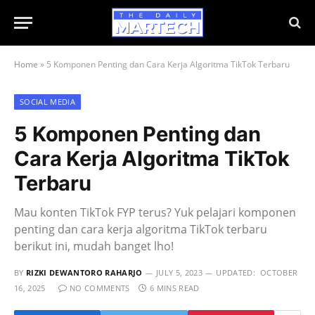
Home
»
5 Komponen Penting dan Cara Kerja Algoritma TikTok Terbaru
SOCIAL MEDIA
5 Komponen Penting dan
Cara Kerja Algoritma TikTok
Terbaru
Mau konten TikTok FYP terus? Yuk pelajari komponen
penting dan cara kerja algoritma TikTok terbaru
berikut ini, mudah banget lho!
BY
RIZKI DEWANTORO RAHARJO
JULY 5, 2023
UPDATED:
OCTOBER
16, 2025
NO COMMENTS
6 MINS READ