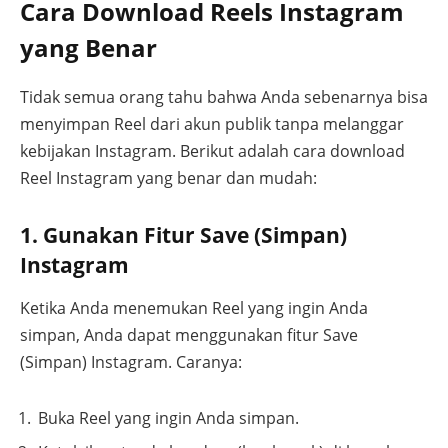
Cara Download Reels Instagram
yang Benar
Tidak semua orang tahu bahwa Anda sebenarnya bisa
menyimpan Reel dari akun publik tanpa melanggar
kebijakan Instagram. Berikut adalah cara download
Reel Instagram yang benar dan mudah:
1. Gunakan Fitur Save (Simpan)
Instagram
Ketika Anda menemukan Reel yang ingin Anda
simpan, Anda dapat menggunakan fitur Save
(Simpan) Instagram. Caranya:
Buka Reel yang ingin Anda simpan.