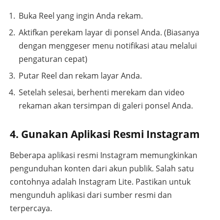
Buka Reel yang ingin Anda rekam.
Aktifkan perekam layar di ponsel Anda. (Biasanya
dengan menggeser menu notifikasi atau melalui
pengaturan cepat)
Putar Reel dan rekam layar Anda.
Setelah selesai, berhenti merekam dan video
rekaman akan tersimpan di galeri ponsel Anda.
4. Gunakan Aplikasi Resmi Instagram
Beberapa aplikasi resmi Instagram memungkinkan
pengunduhan konten dari akun publik. Salah satu
contohnya adalah Instagram Lite. Pastikan untuk
mengunduh aplikasi dari sumber resmi dan
terpercaya.