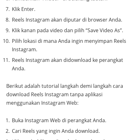
Klik Enter.
Reels Instagram akan diputar di browser Anda.
Klik kanan pada video dan pilih “Save Video As”.
Pilih lokasi di mana Anda ingin menyimpan Reels
Instagram.
Reels Instagram akan didownload ke perangkat
Anda.
Berikut adalah tutorial langkah demi langkah cara
download Reels Instagram tanpa aplikasi
menggunakan Instagram Web:
Buka Instagram Web di perangkat Anda.
Cari Reels yang ingin Anda download.