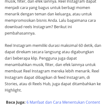
musik, filter, dan efek lainnya. Reel Instagram dapat
menjadi cara yang bagus untuk berbagi momen
menarik dengan teman dan keluarga, atau untuk
mempromosikan bisnis Anda. Lalu bagaimana cara
download reels Instagram? Berikut ini
pembahasannya.
Reel Instagram memiliki durasi maksimal 60 detik, dan
dapat direkam secara langsung atau digabungkan
dari beberapa klip. Pengguna juga dapat
menambahkan musik, filter, dan efek lainnya untuk
membuat Reel Instagram mereka lebih menarik. Reel
Instagram dapat dibagikan di feed Instagram, di
Stories, atau di Reels Hub, juga dapat ditambahkan ke
Highlight.
Baca Juga:
6 Manfaat dan Cara Menentukan Content