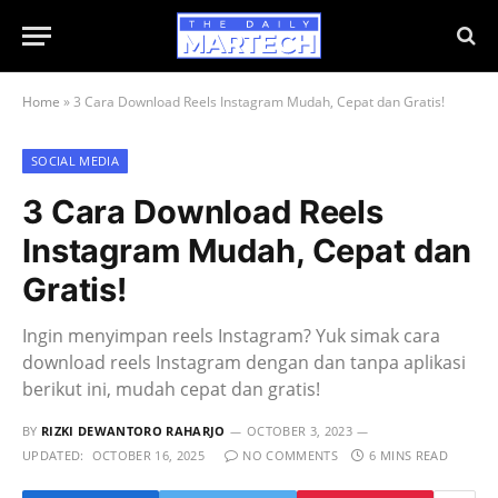
Home
»
3 Cara Download Reels Instagram Mudah, Cepat dan Gratis!
SOCIAL MEDIA
3 Cara Download Reels
Instagram Mudah, Cepat dan
Gratis!
Ingin menyimpan reels Instagram? Yuk simak cara
download reels Instagram dengan dan tanpa aplikasi
berikut ini, mudah cepat dan gratis!
BY
RIZKI DEWANTORO RAHARJO
OCTOBER 3, 2023
UPDATED:
OCTOBER 16, 2025
NO COMMENTS
6 MINS READ