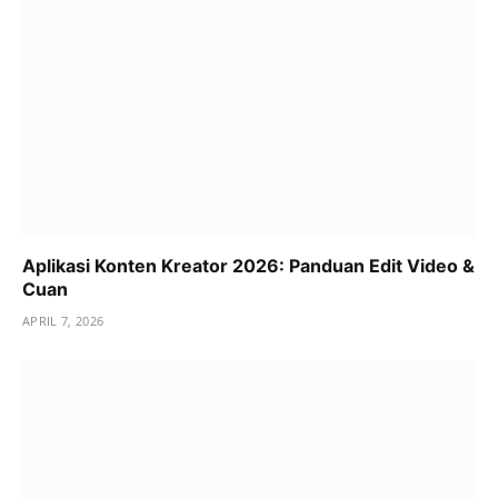
Aplikasi Konten Kreator 2026: Panduan Edit Video &
Cuan
APRIL 7, 2026