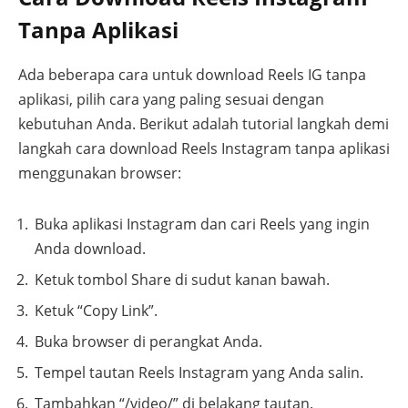
Tanpa Aplikasi
Ada beberapa cara untuk download Reels IG tanpa
aplikasi, pilih cara yang paling sesuai dengan
kebutuhan Anda. Berikut adalah tutorial langkah demi
langkah cara download Reels Instagram tanpa aplikasi
menggunakan browser:
Buka aplikasi Instagram dan cari Reels yang ingin
Anda download.
Ketuk tombol Share di sudut kanan bawah.
Ketuk “Copy Link”.
Buka browser di perangkat Anda.
Tempel tautan Reels Instagram yang Anda salin.
Tambahkan “/video/” di belakang tautan.