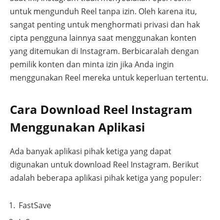
untuk mengunduh Reel tanpa izin. Oleh karena itu,
sangat penting untuk menghormati privasi dan hak
cipta pengguna lainnya saat menggunakan konten
yang ditemukan di Instagram. Berbicaralah dengan
pemilik konten dan minta izin jika Anda ingin
menggunakan Reel mereka untuk keperluan tertentu.
Cara Download Reel Instagram
Menggunakan Aplikasi
Ada banyak aplikasi pihak ketiga yang dapat
digunakan untuk download Reel Instagram. Berikut
adalah beberapa aplikasi pihak ketiga yang populer:
FastSave