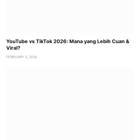
YouTube vs TikTok 2026: Mana yang Lebih Cuan &
Viral?
FEBRUARY 3, 2026