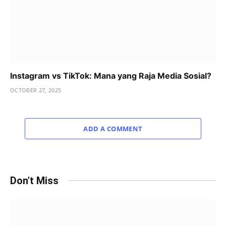
Instagram vs TikTok: Mana yang Raja Media Sosial?
OCTOBER 27, 2025
ADD A COMMENT
Don't Miss