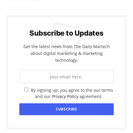
Subscribe to Updates
Get the latest news from The Daily Martech
about digital marketing & marketing
technology.
By signing up, you agree to the our terms
and our
Privacy Policy
agreement.