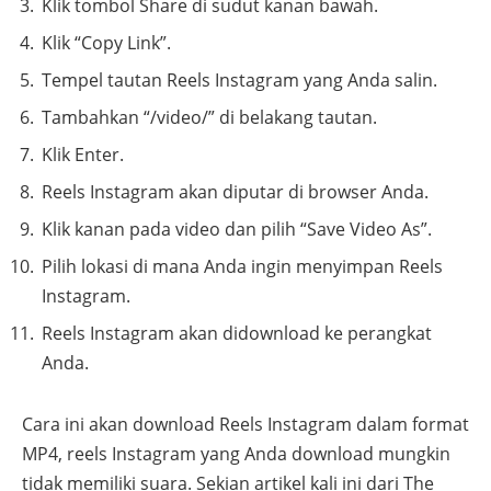
Klik tombol Share di sudut kanan bawah.
Klik “Copy Link”.
Tempel tautan Reels Instagram yang Anda salin.
Tambahkan “/video/” di belakang tautan.
Klik Enter.
Reels Instagram akan diputar di browser Anda.
Klik kanan pada video dan pilih “Save Video As”.
Pilih lokasi di mana Anda ingin menyimpan Reels
Instagram.
Reels Instagram akan didownload ke perangkat
Anda.
Cara ini akan download Reels Instagram dalam format
MP4, reels Instagram yang Anda download mungkin
tidak memiliki suara. Sekian artikel kali ini dari The