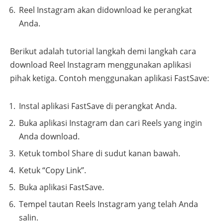
Reel Instagram akan didownload ke perangkat
Anda.
Berikut adalah tutorial langkah demi langkah cara
download Reel Instagram menggunakan aplikasi
pihak ketiga. Contoh menggunakan aplikasi FastSave:
Instal aplikasi FastSave di perangkat Anda.
Buka aplikasi Instagram dan cari Reels yang ingin
Anda download.
Ketuk tombol Share di sudut kanan bawah.
Ketuk “Copy Link”.
Buka aplikasi FastSave.
Tempel tautan Reels Instagram yang telah Anda
salin.