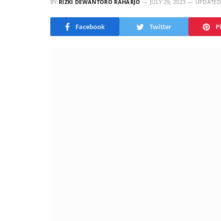
BY
RIZKI DEWANTORO RAHARJO
JULY 29, 2023
UPDATED
Facebook
Twitter
P