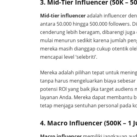
3. Mid-Tier Influencer (50K – 5
Mid-tier influencer
adalah influencer den
antara 50.000 hingga 500.000 followers. 
cenderung lebih beragam, dibarengi juga
mulai menurun sedikit karena jumlah peng
mereka masih dianggap cukup otentik ole
mencapai level ‘selebriti’.
Mereka adalah pilihan tepat untuk menin
tanpa harus mengeluarkan biaya sebesar 
potensi ROI yang baik jika target audien
layanan Anda. Mereka dapat membantu b
tetap menjaga sentuhan personal pada k
4. Macro Influencer (500K – 1 
Macro influencer
memiliki jangkauan audi