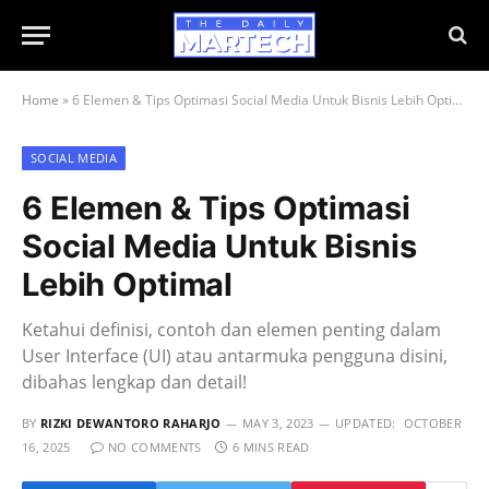
Home
»
6 Elemen & Tips Optimasi Social Media Untuk Bisnis Lebih Optimal
SOCIAL MEDIA
6 Elemen & Tips Optimasi
Social Media Untuk Bisnis
Lebih Optimal
Ketahui definisi, contoh dan elemen penting dalam
User Interface (UI) atau antarmuka pengguna disini,
dibahas lengkap dan detail!
BY
RIZKI DEWANTORO RAHARJO
MAY 3, 2023
UPDATED:
OCTOBER
16, 2025
NO COMMENTS
6 MINS READ