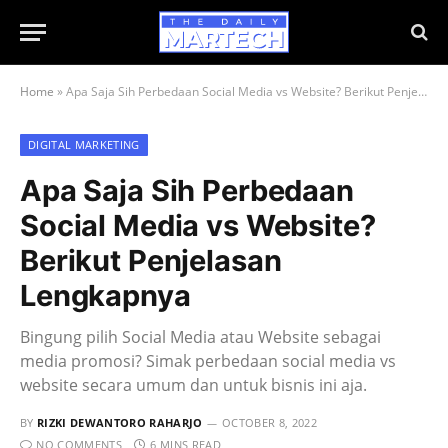
Home
»
Apa Saja Sih Perbedaan Social Media vs Website? Berikut Penjelasan Lengkapnya
DIGITAL MARKETING
Apa Saja Sih Perbedaan
Social Media vs Website?
Berikut Penjelasan
Lengkapnya
Bingung pilih Social Media atau Website sebagai
media promosi? Simak perbedaan social media vs
website secara umum dan untuk bisnis ini aja.
BY
RIZKI DEWANTORO RAHARJO
OCTOBER 8, 2022
NO COMMENTS
6 MINS READ