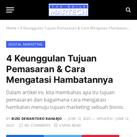
Home
»
4 Keunggulan Tujuan Pemasaran & Cara Mengatasi Hambatannya
DIGITAL MARKETING
4 Keunggulan Tujuan
Pemasaran & Cara
Mengatasi Hambatannya
Dalam artikel ini, kita membahas apa itu tujuan
pemasaran dan bagaimana cara mengatasi
hambatan menuju tujuan marketing sebuah bisnis.
BY
RIZKI DEWANTORO RAHARJO
JUNE 12, 2023
UPDATED:
JUNE 12,
2023
NO COMMENTS
6 MINS READ