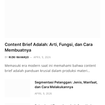
Content Brief Adalah: Arti, Fungsi, dan Cara
Membuatnya
BY
RIZKI RAHARJO
APRIL 9, 2026
Memasuki era modern saat ini memahami bahwa content
brief adalah panduan krusial dalam produksi materi…
Segmentasi Pelanggan: Jenis, Manfaat,
dan Cara Melakukannya
APRIL 9, 2026