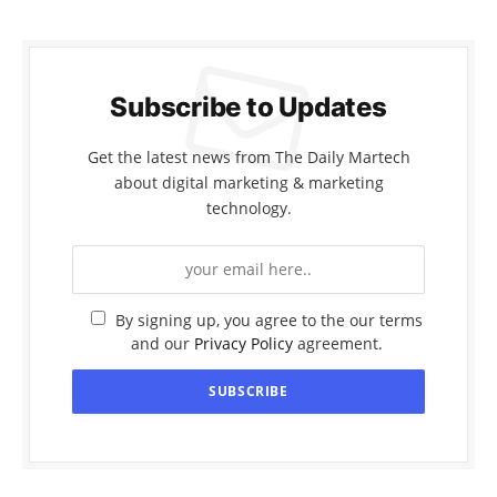
Subscribe to Updates
Get the latest news from The Daily Martech
about digital marketing & marketing
technology.
By signing up, you agree to the our terms
and our
Privacy Policy
agreement.