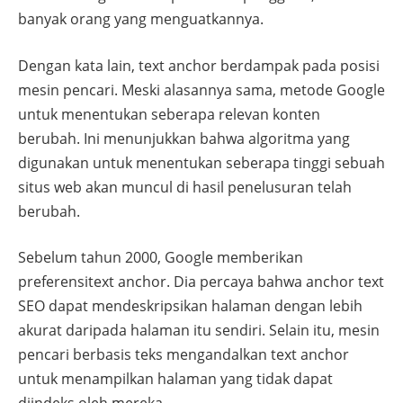
banyak orang yang menguatkannya.
Dengan kata lain, text anchor berdampak pada posisi
mesin pencari. Meski alasannya sama, metode Google
untuk menentukan seberapa relevan konten
berubah. Ini menunjukkan bahwa algoritma yang
digunakan untuk menentukan seberapa tinggi sebuah
situs web akan muncul di hasil penelusuran telah
berubah.
Sebelum tahun 2000, Google memberikan
preferensitext anchor. Dia percaya bahwa anchor text
SEO dapat mendeskripsikan halaman dengan lebih
akurat daripada halaman itu sendiri. Selain itu, mesin
pencari berbasis teks mengandalkan text anchor
untuk menampilkan halaman yang tidak dapat