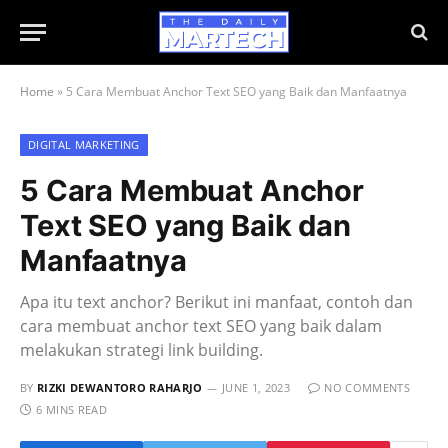
Home
»
5 Cara Membuat Anchor Text SEO yang Baik dan Manfaatnya
DIGITAL MARKETING
5 Cara Membuat Anchor
Text SEO yang Baik dan
Manfaatnya
Apa itu text anchor? Berikut ini manfaat, contoh dan
cara membuat anchor text SEO yang baik dalam
melakukan strategi link building.
BY
RIZKI DEWANTORO RAHARJO
JUNE 1, 2023
NO COMMENTS
6 MINS READ