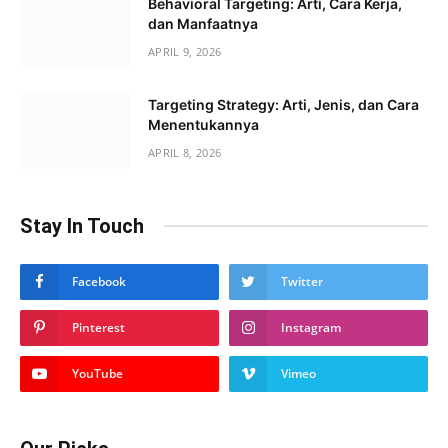
Behavioral Targeting: Arti, Cara Kerja,
dan Manfaatnya
APRIL 9, 2026
Targeting Strategy: Arti, Jenis, dan Cara
Menentukannya
APRIL 8, 2026
Stay In Touch
Facebook
Twitter
Pinterest
Instagram
YouTube
Vimeo