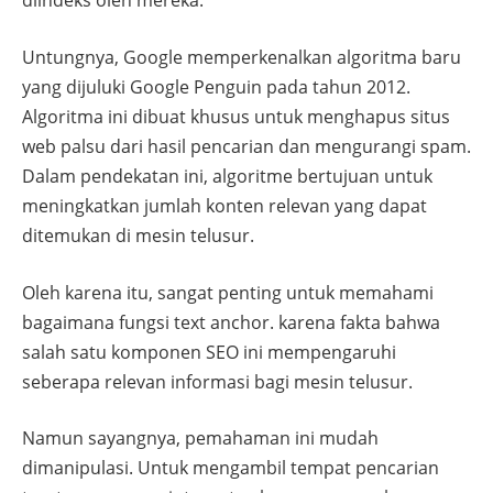
diindeks oleh mereka.
Untungnya, Google memperkenalkan algoritma baru
yang dijuluki Google Penguin pada tahun 2012.
Algoritma ini dibuat khusus untuk menghapus situs
web palsu dari hasil pencarian dan mengurangi spam.
Dalam pendekatan ini, algoritme bertujuan untuk
meningkatkan jumlah konten relevan yang dapat
ditemukan di mesin telusur.
Oleh karena itu, sangat penting untuk memahami
bagaimana fungsi text anchor. karena fakta bahwa
salah satu komponen SEO ini mempengaruhi
seberapa relevan informasi bagi mesin telusur.
Namun sayangnya, pemahaman ini mudah
dimanipulasi. Untuk mengambil tempat pencarian