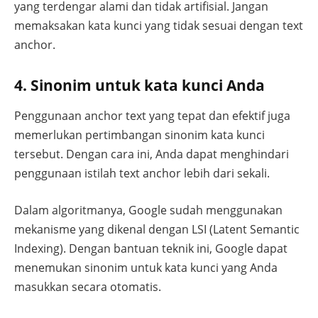
yang terdengar alami dan tidak artifisial. Jangan
memaksakan kata kunci yang tidak sesuai dengan text
anchor.
4. Sinonim untuk kata kunci Anda
Penggunaan anchor text yang tepat dan efektif juga
memerlukan pertimbangan sinonim kata kunci
tersebut. Dengan cara ini, Anda dapat menghindari
penggunaan istilah text anchor lebih dari sekali.
Dalam algoritmanya, Google sudah menggunakan
mekanisme yang dikenal dengan LSI (Latent Semantic
Indexing). Dengan bantuan teknik ini, Google dapat
menemukan sinonim untuk kata kunci yang Anda
masukkan secara otomatis.