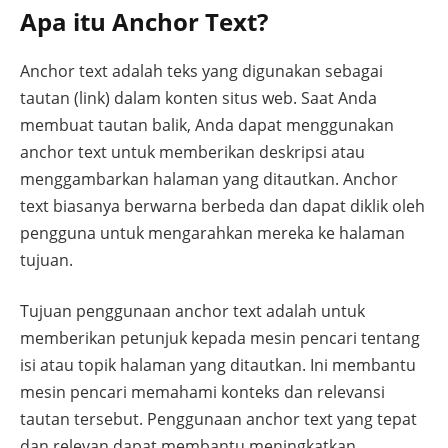
Apa itu Anchor Text?
Anchor text adalah teks yang digunakan sebagai
tautan (link) dalam konten situs web. Saat Anda
membuat tautan balik, Anda dapat menggunakan
anchor text untuk memberikan deskripsi atau
menggambarkan halaman yang ditautkan. Anchor
text biasanya berwarna berbeda dan dapat diklik oleh
pengguna untuk mengarahkan mereka ke halaman
tujuan.
Tujuan penggunaan anchor text adalah untuk
memberikan petunjuk kepada mesin pencari tentang
isi atau topik halaman yang ditautkan. Ini membantu
mesin pencari memahami konteks dan relevansi
tautan tersebut. Penggunaan anchor text yang tepat
dan relevan dapat membantu meningkatkan