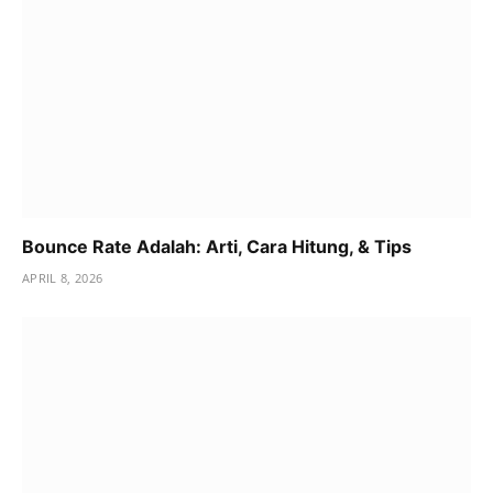
Bounce Rate Adalah: Arti, Cara Hitung, & Tips
APRIL 8, 2026