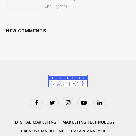
APRIL 9, 2026
NEW COMMENTS
Facebook
Twitter
Instagram
YouTube
LinkedIn
DIGITAL MARKETING
MARKETING TECHNOLOGY
CREATIVE MARKETING
DATA & ANALYTICS