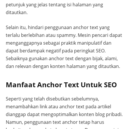
petunjuk yang jelas tentang isi halaman yang
ditautkan.
Selain itu, hindari penggunaan anchor text yang
terlalu berlebihan atau spammy. Mesin pencari dapat
menganggapnya sebagai praktik manipulatif dan
dapat berdampak negatif pada peringkat SEO.
Sebaiknya gunakan anchor text dengan bijak, alami,
dan relevan dengan konten halaman yang ditautkan.
Manfaat Anchor Text Untuk SEO
Seperti yang telah disebutkan sebelumnya,
menambahkan link atau anchor text pada artikel
dianggap dapat mengoptimalkan konten blog pribadi.
Namun, penggunaan text anchor tetap harus