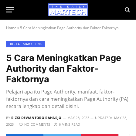
Home
»
5 Cara Meningkatkan Page Authority dan Faktor-Faktornya
DIGITAL MARKETING
5 Cara Meningkatkan Page
Authority dan Faktor-
Faktornya
Pelajari apa itu Page Authority, manfaat, faktor-
faktornya dan cara meningkatkan Page Authority (PA)
secara lengkap dan detail disini.
BY
RIZKI DEWANTORO RAHARJO
MAY 28, 2023
UPDATED:
MAY 28,
2023
NO COMMENTS
6 MINS READ