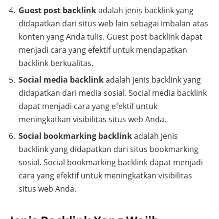
Guest post backlink
adalah jenis backlink yang
didapatkan dari situs web lain sebagai imbalan atas
konten yang Anda tulis. Guest post backlink dapat
menjadi cara yang efektif untuk mendapatkan
backlink berkualitas.
Social media backlink
adalah jenis backlink yang
didapatkan dari media sosial. Social media backlink
dapat menjadi cara yang efektif untuk
meningkatkan visibilitas situs web Anda.
Social bookmarking backlink
adalah jenis
backlink yang didapatkan dari situs bookmarking
sosial. Social bookmarking backlink dapat menjadi
cara yang efektif untuk meningkatkan visibilitas
situs web Anda.