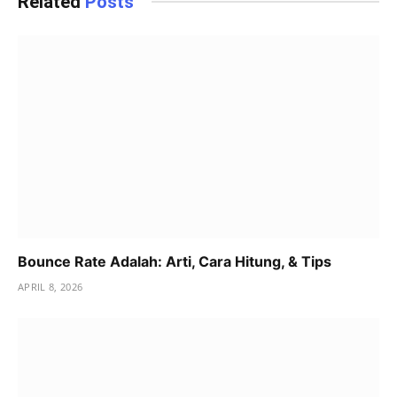
Related
Posts
Bounce Rate Adalah: Arti, Cara Hitung, & Tips
APRIL 8, 2026