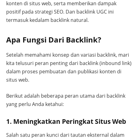
konten di situs web, serta memberikan dampak
positif pada strategi SEO. Dan backlink UGC ini
termasuk kedalam backlink natural.
Apa Fungsi Dari Backlink?
Setelah memahami konsep dan variasi backlink, mari
kita telusuri peran penting dari backlink (inbound link)
dalam proses pembuatan dan publikasi konten di
situs web.
Berikut adalah beberapa peran utama dari backlink
yang perlu Anda ketahui:
1. Meningkatkan Peringkat Situs Web
Salah satu peran kunci dari tautan eksternal dalam