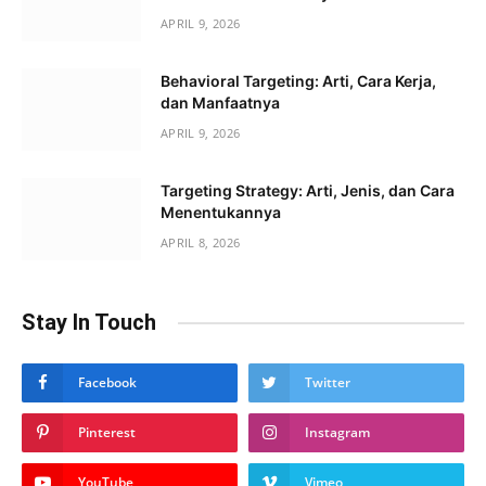
APRIL 9, 2026
Behavioral Targeting: Arti, Cara Kerja,
dan Manfaatnya
APRIL 9, 2026
Targeting Strategy: Arti, Jenis, dan Cara
Menentukannya
APRIL 8, 2026
Stay In Touch
Facebook
Twitter
Pinterest
Instagram
YouTube
Vimeo