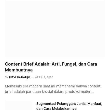
Content Brief Adalah: Arti, Fungsi, dan Cara
Membuatnya
BY
RIZKI RAHARJO
APRIL 9, 2026
Memasuki era modern saat ini memahami bahwa content
brief adalah panduan krusial dalam produksi materi…
Segmentasi Pelanggan: Jenis, Manfaat,
dan Cara Melakukannya