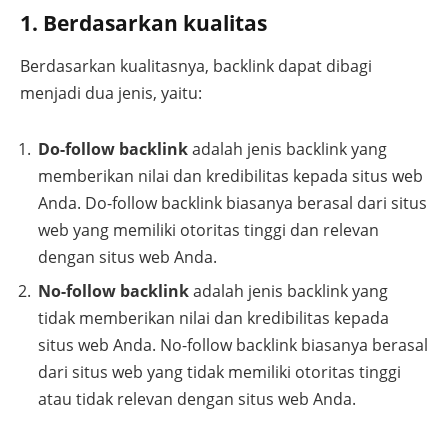
1. Berdasarkan kualitas
Berdasarkan kualitasnya, backlink dapat dibagi
menjadi dua jenis, yaitu:
Do-follow backlink
adalah jenis backlink yang
memberikan nilai dan kredibilitas kepada situs web
Anda. Do-follow backlink biasanya berasal dari situs
web yang memiliki otoritas tinggi dan relevan
dengan situs web Anda.
No-follow backlink
adalah jenis backlink yang
tidak memberikan nilai dan kredibilitas kepada
situs web Anda. No-follow backlink biasanya berasal
dari situs web yang tidak memiliki otoritas tinggi
atau tidak relevan dengan situs web Anda.