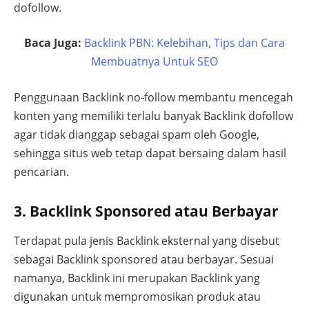
dofollow.
Baca Juga:
Backlink PBN: Kelebihan, Tips dan Cara
Membuatnya Untuk SEO
Penggunaan Backlink no-follow membantu mencegah
konten yang memiliki terlalu banyak Backlink dofollow
agar tidak dianggap sebagai spam oleh Google,
sehingga situs web tetap dapat bersaing dalam hasil
pencarian.
3. Backlink Sponsored atau Berbayar
Terdapat pula jenis Backlink eksternal yang disebut
sebagai Backlink sponsored atau berbayar. Sesuai
namanya, Backlink ini merupakan Backlink yang
digunakan untuk mempromosikan produk atau