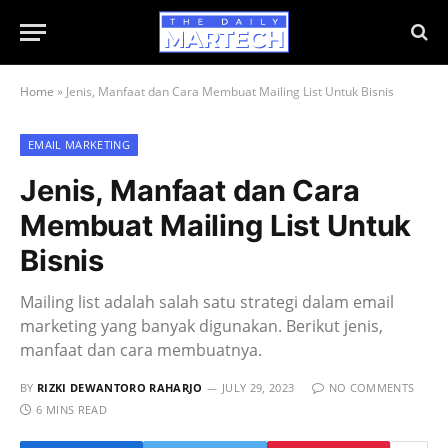
Home
»
Jenis, Manfaat dan Cara Membuat Mailing List Untuk Bisnis
EMAIL MARKETING
Jenis, Manfaat dan Cara
Membuat Mailing List Untuk
Bisnis
Mailing list adalah salah satu strategi dalam email
marketing yang banyak digunakan. Berikut jenis,
manfaat dan cara membuatnya.
BY
RIZKI DEWANTORO RAHARJO
JULY 29, 2023
NO COMMENTS
6 MINS READ