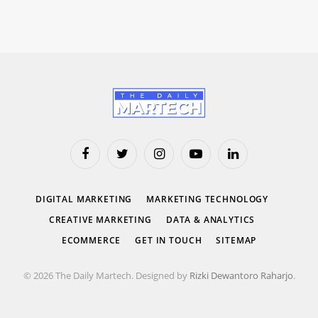
Facebook
Twitter
Instagram
YouTube
LinkedIn
DIGITAL MARKETING
MARKETING TECHNOLOGY
CREATIVE MARKETING
DATA & ANALYTICS
ECOMMERCE
GET IN TOUCH
SITEMAP
© 2026 The Daily Martech. Designed by
Rizki Dewantoro Raharjo
.