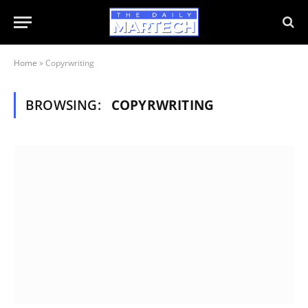
Home
»
Copyrwriting
BROWSING:
COPYRWRITING