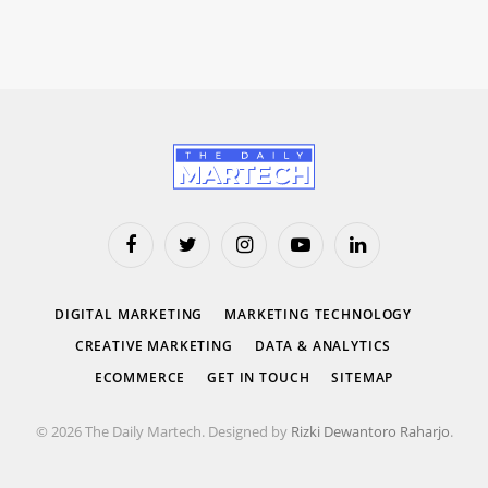
Facebook
Twitter
Instagram
YouTube
LinkedIn
DIGITAL MARKETING
MARKETING TECHNOLOGY
CREATIVE MARKETING
DATA & ANALYTICS
ECOMMERCE
GET IN TOUCH
SITEMAP
© 2026 The Daily Martech. Designed by
Rizki Dewantoro Raharjo
.