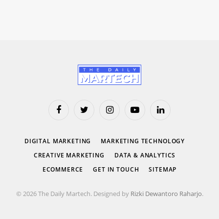
Facebook
Twitter
Instagram
YouTube
LinkedIn
DIGITAL MARKETING
MARKETING TECHNOLOGY
CREATIVE MARKETING
DATA & ANALYTICS
ECOMMERCE
GET IN TOUCH
SITEMAP
© 2026 The Daily Martech. Designed by
Rizki Dewantoro Raharjo
.