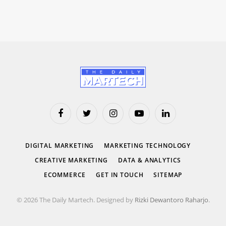
Facebook
Twitter
Instagram
YouTube
LinkedIn
DIGITAL MARKETING
MARKETING TECHNOLOGY
CREATIVE MARKETING
DATA & ANALYTICS
ECOMMERCE
GET IN TOUCH
SITEMAP
© 2026 The Daily Martech. Designed by
Rizki Dewantoro Raharjo
.