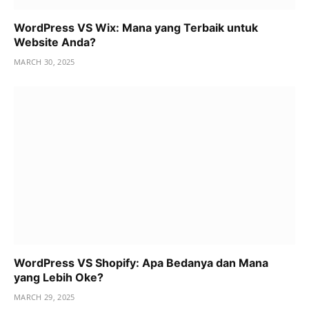
WordPress VS Wix: Mana yang Terbaik untuk
Website Anda?
MARCH 30, 2025
WordPress VS Shopify: Apa Bedanya dan Mana
yang Lebih Oke?
MARCH 29, 2025