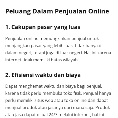
Peluang Dalam Penjualan Online
1. Cakupan pasar yang luas
Penjualan online memungkinkan penjual untuk
menjangkau pasar yang lebih luas, tidak hanya di
dalam negeri, tetapi juga di luar negeri. Hal ini karena
internet tidak memiliki batas wilayah.
2. Efisiensi waktu dan biaya
Dapat menghemat waktu dan biaya bagi penjual,
karena tidak perlu membuka toko fisik. Penjual hanya
perlu memiliki situs web atau toko online dan dapat
menjual produk atau jasanya dari mana saja. Produk
atau jasa dapat dijual 24/7 melalui internet, hal ini