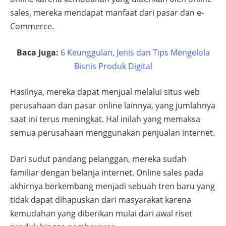
sales, mereka mendapat manfaat dari pasar dan e-
Commerce.
Baca Juga:
6 Keunggulan, Jenis dan Tips Mengelola
Bisnis Produk Digital
Hasilnya, mereka dapat menjual melalui situs web
perusahaan dan pasar online lainnya, yang jumlahnya
saat ini terus meningkat. Hal inilah yang memaksa
semua perusahaan menggunakan penjualan internet.
Dari sudut pandang pelanggan, mereka sudah
familiar dengan belanja internet. Online sales pada
akhirnya berkembang menjadi sebuah tren baru yang
tidak dapat dihapuskan dari masyarakat karena
kemudahan yang diberikan mulai dari awal riset