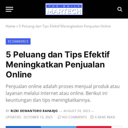
Home
»
5 Peluang dan Tips Efektif Meningkatkan Penjualan Online
ECOMMERCE
5 Peluang dan Tips Efektif
Meningkatkan Penjualan
Online
Penjualan online adalah proses menjual produk atau
layanan melalui internet atau online. Berikut ini
keuntungan dan tips meningkatkannya.
BY
RIZKI DEWANTORO RAHARJO
AUGUST 29, 2023
UPDATED:
OCTOBER 16, 2025
NO COMMENTS
6 MINS READ