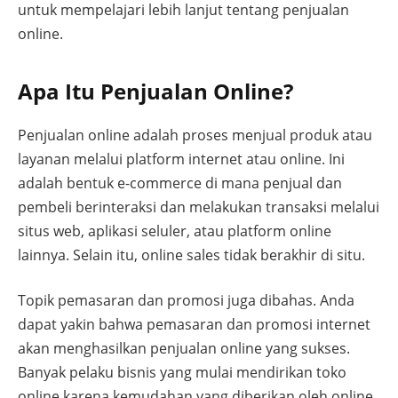
untuk mempelajari lebih lanjut tentang penjualan
online.
Apa Itu Penjualan Online?
Penjualan online adalah proses menjual produk atau
layanan melalui platform internet atau online. Ini
adalah bentuk e-commerce di mana penjual dan
pembeli berinteraksi dan melakukan transaksi melalui
situs web, aplikasi seluler, atau platform online
lainnya. Selain itu, online sales tidak berakhir di situ.
Topik pemasaran dan promosi juga dibahas. Anda
dapat yakin bahwa pemasaran dan promosi internet
akan menghasilkan penjualan online yang sukses.
Banyak pelaku bisnis yang mulai mendirikan toko
online karena kemudahan yang diberikan oleh online