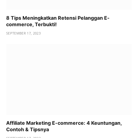
8 Tips Meningkatkan Retensi Pelanggan E-
commerce, Terbukti!
SEPTEMBER 17, 2023
Affiliate Marketing E-commerce: 4 Keuntungan,
Contoh & Tipsnya