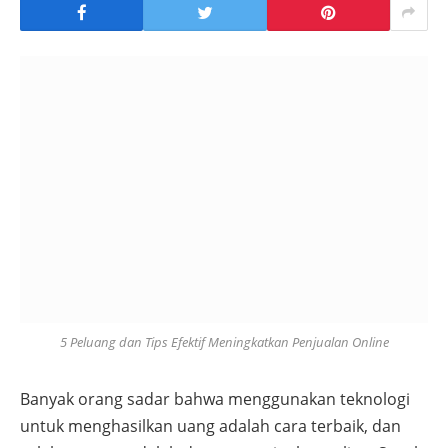
5 Peluang dan Tips Efektif Meningkatkan Penjualan Online
Banyak orang sadar bahwa menggunakan teknologi
untuk menghasilkan uang adalah cara terbaik, dan