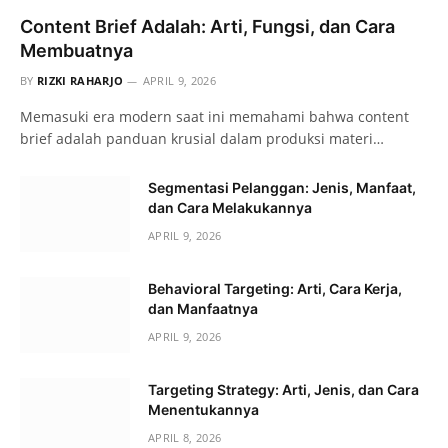
Content Brief Adalah: Arti, Fungsi, dan Cara
Membuatnya
BY
RIZKI RAHARJO
APRIL 9, 2026
Memasuki era modern saat ini memahami bahwa content
brief adalah panduan krusial dalam produksi materi…
Segmentasi Pelanggan: Jenis, Manfaat,
dan Cara Melakukannya
APRIL 9, 2026
Behavioral Targeting: Arti, Cara Kerja,
dan Manfaatnya
APRIL 9, 2026
Targeting Strategy: Arti, Jenis, dan Cara
Menentukannya
APRIL 8, 2026