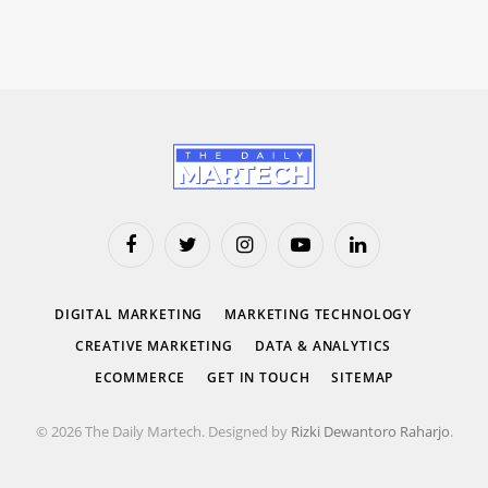
Facebook
Twitter
Instagram
YouTube
LinkedIn
DIGITAL MARKETING
MARKETING TECHNOLOGY
CREATIVE MARKETING
DATA & ANALYTICS
ECOMMERCE
GET IN TOUCH
SITEMAP
© 2026 The Daily Martech. Designed by
Rizki Dewantoro Raharjo
.