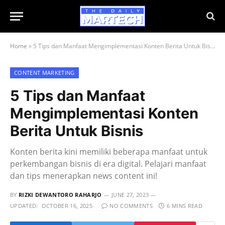
Home
»
5 Tips dan Manfaat Mengimplementasi Konten Berita Untuk Bisnis
CONTENT MARKETING
5 Tips dan Manfaat
Mengimplementasi Konten
Berita Untuk Bisnis
Konten berita kini memiliki beberapa manfaat untuk
perkembangan bisnis di era digital. Pelajari manfaat
dan tips menerapkan news content ini!
BY
RIZKI DEWANTORO RAHARJO
JUNE 27, 2023
UPDATED:
OCTOBER 16, 2025
NO COMMENTS
6 MINS READ