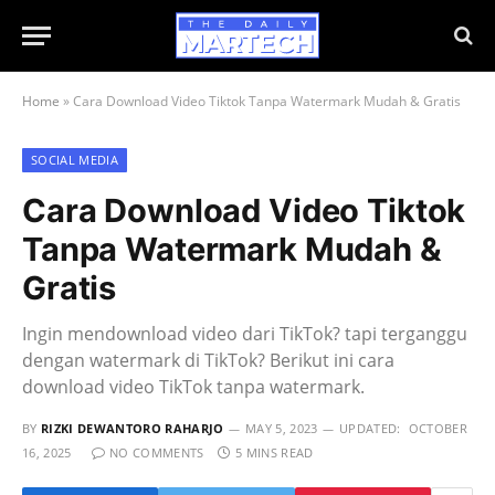
Home
»
Cara Download Video Tiktok Tanpa Watermark Mudah & Gratis
SOCIAL MEDIA
Cara Download Video Tiktok
Tanpa Watermark Mudah &
Gratis
Ingin mendownload video dari TikTok? tapi terganggu
dengan watermark di TikTok? Berikut ini cara
download video TikTok tanpa watermark.
BY
RIZKI DEWANTORO RAHARJO
MAY 5, 2023
UPDATED:
OCTOBER
16, 2025
NO COMMENTS
5 MINS READ