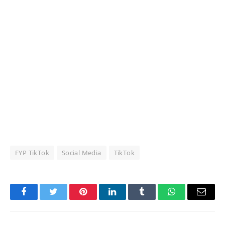
FYP TikTok
Social Media
TikTok
Facebook
Twitter
Pinterest
LinkedIn
Tumblr
WhatsApp
Email