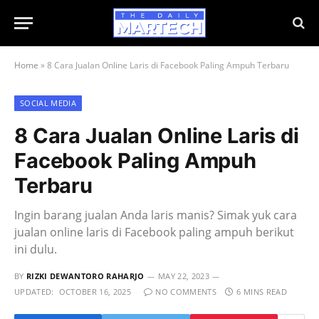
Home
»
8 Cara Jualan Online Laris di Facebook Paling Ampuh Terbaru
SOCIAL MEDIA
8 Cara Jualan Online Laris di
Facebook Paling Ampuh
Terbaru
Ingin barang jualan Anda laris manis? Simak yuk cara
jualan online laris di Facebook paling ampuh berikut
ini dulu.
BY
RIZKI DEWANTORO RAHARJO
MAY 22, 2023
UPDATED:
OCTOBER 16, 2025
NO COMMENTS
6 MINS READ