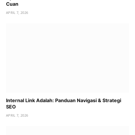
Cuan
APRIL 7, 2026
Internal Link Adalah: Panduan Navigasi & Strategi
SEO
APRIL 7, 2026