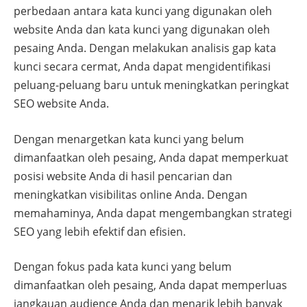
perbedaan antara kata kunci yang digunakan oleh
website Anda dan kata kunci yang digunakan oleh
pesaing Anda. Dengan melakukan analisis gap kata
kunci secara cermat, Anda dapat mengidentifikasi
peluang-peluang baru untuk meningkatkan peringkat
SEO website Anda.
Dengan menargetkan kata kunci yang belum
dimanfaatkan oleh pesaing, Anda dapat memperkuat
posisi website Anda di hasil pencarian dan
meningkatkan visibilitas online Anda. Dengan
memahaminya, Anda dapat mengembangkan strategi
SEO yang lebih efektif dan efisien.
Dengan fokus pada kata kunci yang belum
dimanfaatkan oleh pesaing, Anda dapat memperluas
jangkauan audience Anda dan menarik lebih banyak