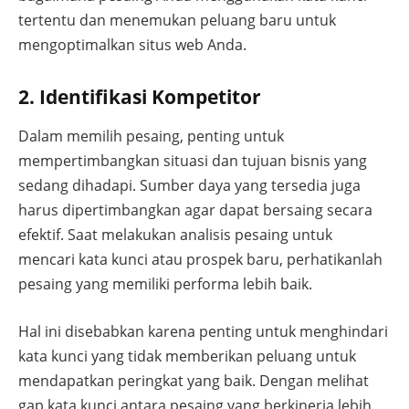
tertentu dan menemukan peluang baru untuk
mengoptimalkan situs web Anda.
2. Identifikasi Kompetitor
Dalam memilih pesaing, penting untuk
mempertimbangkan situasi dan tujuan bisnis yang
sedang dihadapi. Sumber daya yang tersedia juga
harus dipertimbangkan agar dapat bersaing secara
efektif. Saat melakukan analisis pesaing untuk
mencari kata kunci atau prospek baru, perhatikanlah
pesaing yang memiliki performa lebih baik.
Hal ini disebabkan karena penting untuk menghindari
kata kunci yang tidak memberikan peluang untuk
mendapatkan peringkat yang baik. Dengan melihat
gap kata kunci antara pesaing yang berkinerja lebih