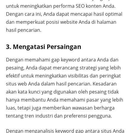
untuk meningkatkan performa SEO konten Anda.
Dengan cara ini, Anda dapat mencapai hasil optimal
dan memperkuat posisi website Anda di halaman
hasil pencarian.
3. Mengatasi Persaingan
Dengan memahami gap keyword antara Anda dan
pesaing, Anda dapat merancang strategi yang lebih
efektif untuk meningkatkan visibilitas dan peringkat
situs web Anda dalam hasil pencarian. Kesadaran
akan kata kunci yang digunakan oleh pesaing tidak
hanya membantu Anda memahami pasar yang lebih
luas, tetapi juga memberikan wawasan berharga
tentang tren industri dan preferensi pengguna.
Dengan menganalisis keyword gap antara situs Anda