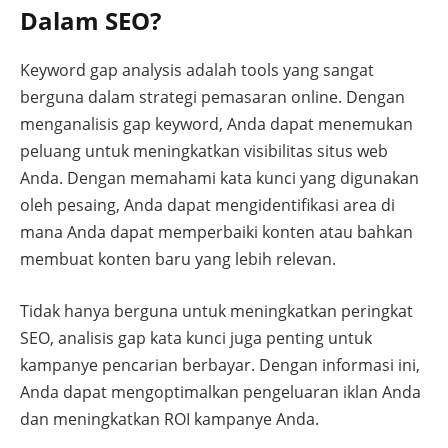
Dalam SEO?
Keyword gap analysis adalah tools yang sangat
berguna dalam strategi pemasaran online. Dengan
menganalisis gap keyword, Anda dapat menemukan
peluang untuk meningkatkan visibilitas situs web
Anda. Dengan memahami kata kunci yang digunakan
oleh pesaing, Anda dapat mengidentifikasi area di
mana Anda dapat memperbaiki konten atau bahkan
membuat konten baru yang lebih relevan.
Tidak hanya berguna untuk meningkatkan peringkat
SEO, analisis gap kata kunci juga penting untuk
kampanye pencarian berbayar. Dengan informasi ini,
Anda dapat mengoptimalkan pengeluaran iklan Anda
dan meningkatkan ROI kampanye Anda.