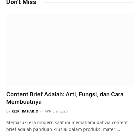
Don't Miss
Content Brief Adalah: Arti, Fungsi, dan Cara
Membuatnya
BY
RIZKI RAHARJO
APRIL 9, 2026
Memasuki era modern saat ini memahami bahwa content
brief adalah panduan krusial dalam produksi materi…