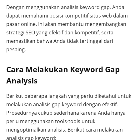
Dengan menggunakan analisis keyword gap, Anda
dapat memahami posisi kompetitif situs web dalam
pasar online. Ini akan membantu mengembangkan
strategi SEO yang efektif dan kompetitif, serta
memastikan bahwa Anda tidak tertinggal dari
pesaing.
Cara Melakukan Keyword Gap
Analysis
Berikut beberapa langkah yang perlu diketahui untuk
melakukan analisis gap keyword dengan efektif.
Prosedurnya cukup sederhana karena Anda hanya
perlu menggunakan tools-tools untuk
mengoptimalkan analisis. Berikut cara melakukan
analisis gap keyword: