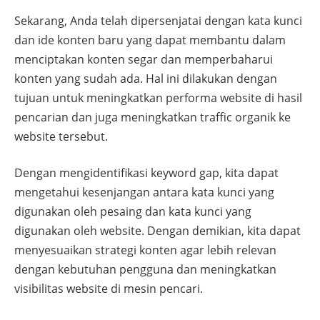
Sekarang, Anda telah dipersenjatai dengan kata kunci
dan ide konten baru yang dapat membantu dalam
menciptakan konten segar dan memperbaharui
konten yang sudah ada. Hal ini dilakukan dengan
tujuan untuk meningkatkan performa website di hasil
pencarian dan juga meningkatkan traffic organik ke
website tersebut.
Dengan mengidentifikasi keyword gap, kita dapat
mengetahui kesenjangan antara kata kunci yang
digunakan oleh pesaing dan kata kunci yang
digunakan oleh website. Dengan demikian, kita dapat
menyesuaikan strategi konten agar lebih relevan
dengan kebutuhan pengguna dan meningkatkan
visibilitas website di mesin pencari.