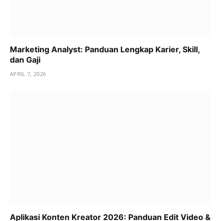
Marketing Analyst: Panduan Lengkap Karier, Skill,
dan Gaji
APRIL 7, 2026
Aplikasi Konten Kreator 2026: Panduan Edit Video &