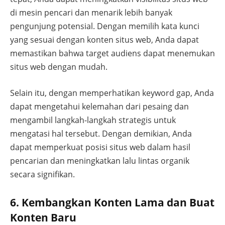
di mesin pencari dan menarik lebih banyak
pengunjung potensial. Dengan memilih kata kunci
yang sesuai dengan konten situs web, Anda dapat
memastikan bahwa target audiens dapat menemukan
situs web dengan mudah.
Selain itu, dengan memperhatikan keyword gap, Anda
dapat mengetahui kelemahan dari pesaing dan
mengambil langkah-langkah strategis untuk
mengatasi hal tersebut. Dengan demikian, Anda
dapat memperkuat posisi situs web dalam hasil
pencarian dan meningkatkan lalu lintas organik
secara signifikan.
6. Kembangkan Konten Lama dan Buat
Konten Baru