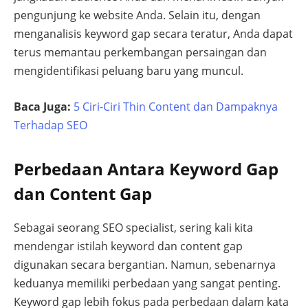
pengunjung ke website Anda. Selain itu, dengan
menganalisis keyword gap secara teratur, Anda dapat
terus memantau perkembangan persaingan dan
mengidentifikasi peluang baru yang muncul.
Baca Juga:
5 Ciri-Ciri Thin Content dan Dampaknya
Terhadap SEO
Perbedaan Antara Keyword Gap
dan Content Gap
Sebagai seorang SEO specialist, sering kali kita
mendengar istilah keyword dan content gap
digunakan secara bergantian. Namun, sebenarnya
keduanya memiliki perbedaan yang sangat penting.
Keyword gap lebih fokus pada perbedaan dalam kata