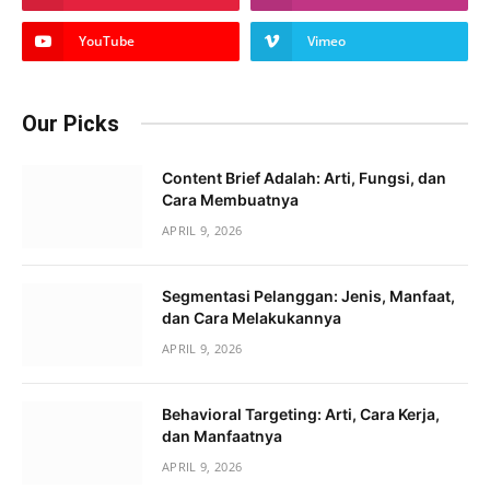
YouTube
Vimeo
Our Picks
Content Brief Adalah: Arti, Fungsi, dan
Cara Membuatnya
APRIL 9, 2026
Segmentasi Pelanggan: Jenis, Manfaat,
dan Cara Melakukannya
APRIL 9, 2026
Behavioral Targeting: Arti, Cara Kerja,
dan Manfaatnya
APRIL 9, 2026