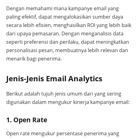
Dengan memahami mana kampanye email yang
paling efektif, dapat mengalokasikan sumber daya
secara lebih efisien, menghasilkan ROI yang lebih baik
dari upaya pemasaran. Dengan menganalisis data
seperti preferensi dan perilaku, dapat meningkatkan
personalisasi pesan, membuatnya lebih relevan dan
menarik bagi penerima.
Jenis-Jenis Email Analytics
Berikut adalah tujuh jenis umum dari yang sering
digunakan dalam mengukur kinerja kampanye email:
1. Open Rate
Open rate mengukur persentase penerima yang