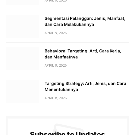
APRIL 9, 2026
Segmentasi Pelanggan: Jenis, Manfaat,
dan Cara Melakukannya
APRIL 9, 2026
Behavioral Targeting: Arti, Cara Kerja,
dan Manfaatnya
APRIL 9, 2026
Targeting Strategy: Arti, Jenis, dan Cara
Menentukannya
APRIL 8, 2026
Subscribe to Updates