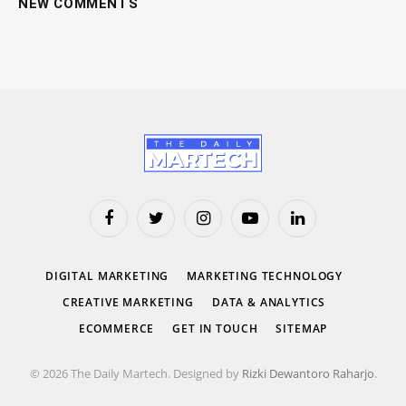
NEW COMMENTS
Facebook
Twitter
Instagram
YouTube
LinkedIn
DIGITAL MARKETING
MARKETING TECHNOLOGY
CREATIVE MARKETING
DATA & ANALYTICS
ECOMMERCE
GET IN TOUCH
SITEMAP
© 2026 The Daily Martech. Designed by
Rizki Dewantoro Raharjo
.