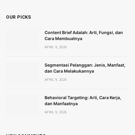
OUR PICKS
Content Brief Adalah: Arti, Fungsi, dan
Cara Membuatnya
APRIL 9, 2026
Segmentasi Pelanggan: Jenis, Manfaat,
dan Cara Melakukannya
APRIL 9, 2026
Behavioral Targeting: Arti, Cara Kerja,
dan Manfaatnya
APRIL 9, 2026