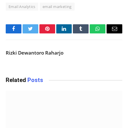
Email Analytics
email marketing
Facebook
Twitter
Pinterest
LinkedIn
Tumblr
WhatsApp
Email
Rizki Dewantoro Raharjo
Related
Posts