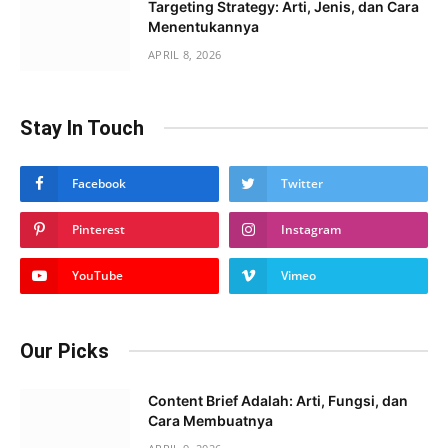
Targeting Strategy: Arti, Jenis, dan Cara
Menentukannya
APRIL 8, 2026
Stay In Touch
Facebook
Twitter
Pinterest
Instagram
YouTube
Vimeo
Our Picks
Content Brief Adalah: Arti, Fungsi, dan
Cara Membuatnya