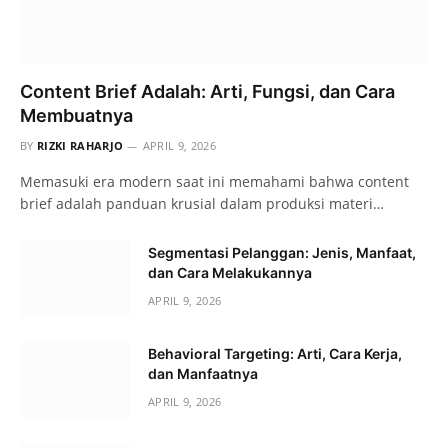
Content Brief Adalah: Arti, Fungsi, dan Cara
Membuatnya
BY
RIZKI RAHARJO
APRIL 9, 2026
Memasuki era modern saat ini memahami bahwa content
brief adalah panduan krusial dalam produksi materi…
Segmentasi Pelanggan: Jenis, Manfaat,
dan Cara Melakukannya
APRIL 9, 2026
Behavioral Targeting: Arti, Cara Kerja,
dan Manfaatnya
APRIL 9, 2026