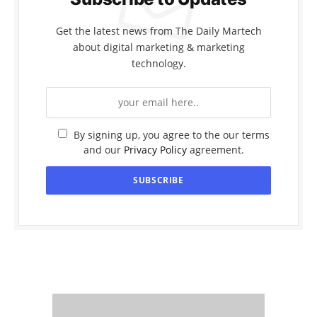
Get the latest news from The Daily Martech
about digital marketing & marketing
technology.
By signing up, you agree to the our terms
and our
Privacy Policy
agreement.