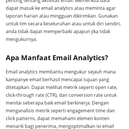
penting tentang aktivitas email. Memeriksa data
dapat masuk ke email analytics atau meminta agar
laporan harian atau mingguan dikirimkan. Gunakan
untuk tim secara keseluruhan atau untuk diri sendiri,
anda tidak dapat memperbaiki apapun jika tidak
mengukurnya.
Apa Manfaat Email Analytics?
Email analytics membantu mengukur sejauh mana
kampanye email berhasil mencapai tujuan yang
ditetapkan. Dapat melihat metrik seperti open rate,
click-through rate (CTR), dan conversion rate untuk
menilai seberapa baik email berkinerja. Dengan
menganalisis metrik seperti engagement time dan
click patterns, dapat memahami elemen konten
menarik bagi penerima, mengoptimalkan isi email