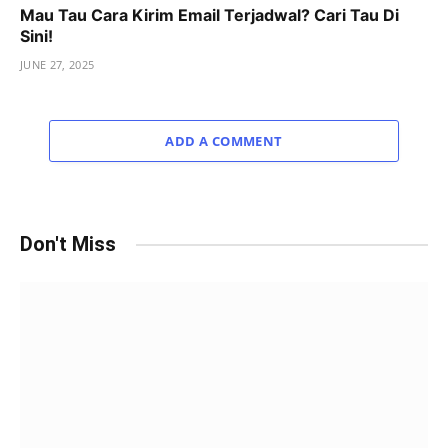
Mau Tau Cara Kirim Email Terjadwal? Cari Tau Di
Sini!
JUNE 27, 2025
ADD A COMMENT
Don't Miss