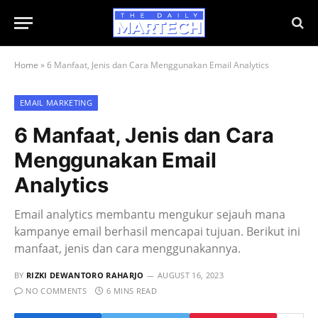
Home
»
6 Manfaat, Jenis dan Cara Menggunakan Email Analytics
EMAIL MARKETING
6 Manfaat, Jenis dan Cara
Menggunakan Email
Analytics
Email analytics membantu mengukur sejauh mana
kampanye email berhasil mencapai tujuan. Berikut ini
manfaat, jenis dan cara menggunakannya.
BY
RIZKI DEWANTORO RAHARJO
AUGUST 16, 2023
NO COMMENTS
6 MINS READ