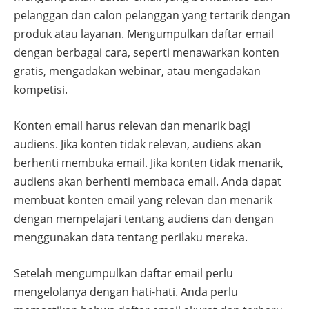
pelanggan dan calon pelanggan yang tertarik dengan
produk atau layanan. Mengumpulkan daftar email
dengan berbagai cara, seperti menawarkan konten
gratis, mengadakan webinar, atau mengadakan
kompetisi.
Konten email harus relevan dan menarik bagi
audiens. Jika konten tidak relevan, audiens akan
berhenti membuka email. Jika konten tidak menarik,
audiens akan berhenti membaca email. Anda dapat
membuat konten email yang relevan dan menarik
dengan mempelajari tentang audiens dan dengan
menggunakan data tentang perilaku mereka.
Setelah mengumpulkan daftar email perlu
mengelolanya dengan hati-hati. Anda perlu