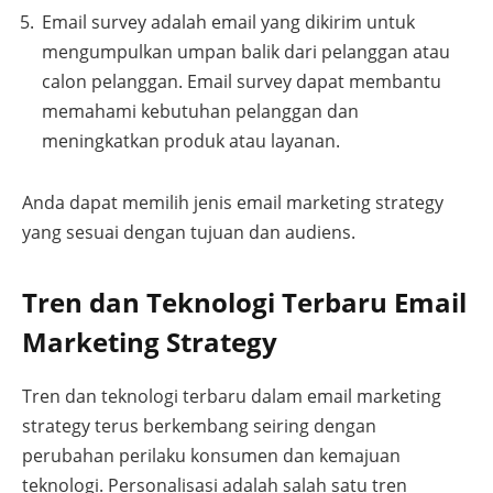
Email survey adalah email yang dikirim untuk
mengumpulkan umpan balik dari pelanggan atau
calon pelanggan. Email survey dapat membantu
memahami kebutuhan pelanggan dan
meningkatkan produk atau layanan.
Anda dapat memilih jenis email marketing strategy
yang sesuai dengan tujuan dan audiens.
Tren dan Teknologi Terbaru Email
Marketing Strategy
Tren dan teknologi terbaru dalam email marketing
strategy terus berkembang seiring dengan
perubahan perilaku konsumen dan kemajuan
teknologi. Personalisasi adalah salah satu tren