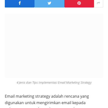
4 Jenis dan Tips Implementasi Email Marketing Strategy
Email marketing strategy adalah rencana yang
digunakan untuk mengirimkan email kepada