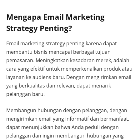
Mengapa Email Marketing
Strategy Penting?
Email marketing strategy penting karena dapat
membantu bisnis mencapai berbagai tujuan
pemasaran. Meningkatkan kesadaran merek, adalah
cara yang efektif untuk memperkenalkan produk atau
layanan ke audiens baru. Dengan mengirimkan email
yang berkualitas dan relevan, dapat menarik
pelanggan baru.
Membangun hubungan dengan pelanggan, dengan
mengirimkan email yang informatif dan bermanfaat,
dapat menunjukkan bahwa Anda peduli dengan
pelanggan dan ingin membangun hubungan yang