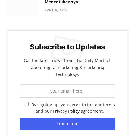
Menentukannya
APRIL 8, 2026
Subscribe to Updates
Get the latest news from The Daily Martech
about digital marketing & marketing
technology.
By signing up, you agree to the our terms
and our
Privacy Policy
agreement.