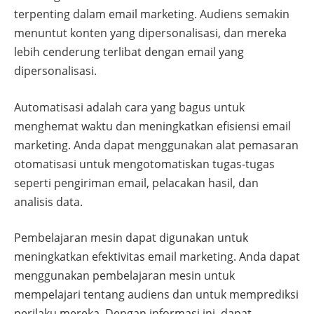
terpenting dalam email marketing. Audiens semakin
menuntut konten yang dipersonalisasi, dan mereka
lebih cenderung terlibat dengan email yang
dipersonalisasi.
Automatisasi adalah cara yang bagus untuk
menghemat waktu dan meningkatkan efisiensi email
marketing. Anda dapat menggunakan alat pemasaran
otomatisasi untuk mengotomatiskan tugas-tugas
seperti pengiriman email, pelacakan hasil, dan
analisis data.
Pembelajaran mesin dapat digunakan untuk
meningkatkan efektivitas email marketing. Anda dapat
menggunakan pembelajaran mesin untuk
mempelajari tentang audiens dan untuk memprediksi
perilaku mereka. Dengan informasi ini, dapat