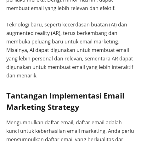
membuat email yang lebih relevan dan efektif.
Teknologi baru, seperti kecerdasan buatan (AI) dan
augmented reality (AR), terus berkembang dan
membuka peluang baru untuk email marketing.
Misalnya, AI dapat digunakan untuk membuat email
yang lebih personal dan relevan, sementara AR dapat
digunakan untuk membuat email yang lebih interaktif
dan menarik.
Tantangan Implementasi Email
Marketing Strategy
Mengumpulkan daftar email, daftar email adalah
kunci untuk keberhasilan email marketing. Anda perlu
mengumpulkan daftar email yang berkualitas dari