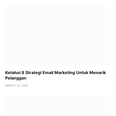
Ketahui 8 Strategi Email Marketing Untuk Menarik
Pelanggan
MARCH 22, 2025