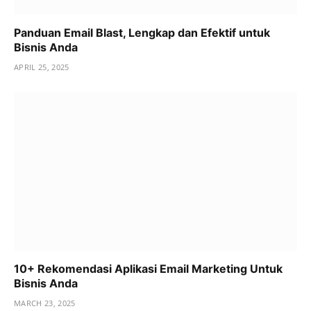
Panduan Email Blast, Lengkap dan Efektif untuk
Bisnis Anda
APRIL 25, 2025
10+ Rekomendasi Aplikasi Email Marketing Untuk
Bisnis Anda
MARCH 23, 2025