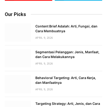
Our Picks
Content Brief Adalah: Arti, Fungsi, dan
Cara Membuatnya
APRIL 9, 2026
Segmentasi Pelanggan: Jenis, Manfaat,
dan Cara Melakukannya
APRIL 9, 2026
Behavioral Targeting: Arti, Cara Kerja,
dan Manfaatnya
APRIL 9, 2026
Targeting Strategy: Arti, Jenis, dan Cara