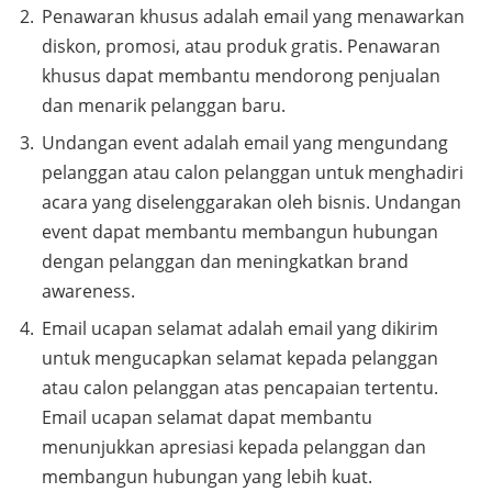
Penawaran khusus adalah email yang menawarkan
diskon, promosi, atau produk gratis. Penawaran
khusus dapat membantu mendorong penjualan
dan menarik pelanggan baru.
Undangan event adalah email yang mengundang
pelanggan atau calon pelanggan untuk menghadiri
acara yang diselenggarakan oleh bisnis. Undangan
event dapat membantu membangun hubungan
dengan pelanggan dan meningkatkan brand
awareness.
Email ucapan selamat adalah email yang dikirim
untuk mengucapkan selamat kepada pelanggan
atau calon pelanggan atas pencapaian tertentu.
Email ucapan selamat dapat membantu
menunjukkan apresiasi kepada pelanggan dan
membangun hubungan yang lebih kuat.