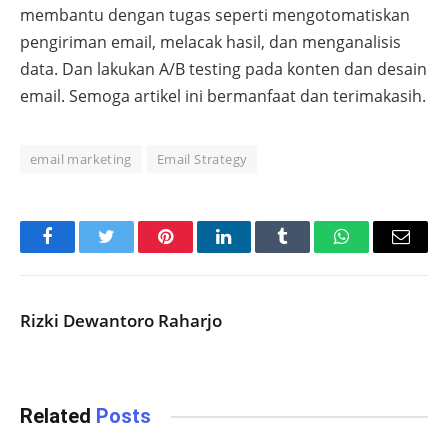
membantu dengan tugas seperti mengotomatiskan
pengiriman email, melacak hasil, dan menganalisis
data. Dan lakukan A/B testing pada konten dan desain
email. Semoga artikel ini bermanfaat dan terimakasih.
email marketing
Email Strategy
Facebook
Twitter
Pinterest
LinkedIn
Tumblr
WhatsApp
Email
Rizki Dewantoro Raharjo
Related
Posts