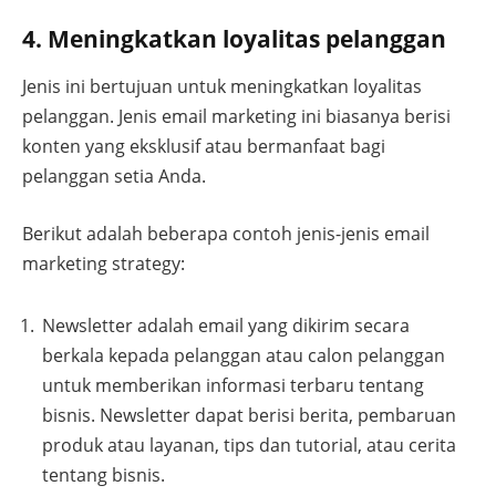
4. Meningkatkan loyalitas pelanggan
Jenis ini bertujuan untuk meningkatkan loyalitas
pelanggan. Jenis email marketing ini biasanya berisi
konten yang eksklusif atau bermanfaat bagi
pelanggan setia Anda.
Berikut adalah beberapa contoh jenis-jenis email
marketing strategy:
Newsletter adalah email yang dikirim secara
berkala kepada pelanggan atau calon pelanggan
untuk memberikan informasi terbaru tentang
bisnis. Newsletter dapat berisi berita, pembaruan
produk atau layanan, tips dan tutorial, atau cerita
tentang bisnis.