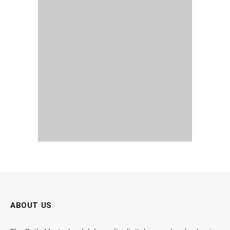
ABOUT US