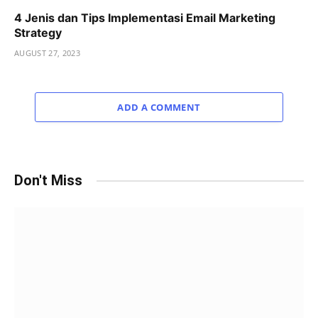
4 Jenis dan Tips Implementasi Email Marketing
Strategy
AUGUST 27, 2023
ADD A COMMENT
Don't Miss