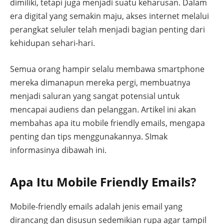
dimiliki, tetapi juga menjadi suatu keharusan. Dalam
era digital yang semakin maju, akses internet melalui
perangkat seluler telah menjadi bagian penting dari
kehidupan sehari-hari.
Semua orang hampir selalu membawa smartphone
mereka dimanapun mereka pergi, membuatnya
menjadi saluran yang sangat potensial untuk
mencapai audiens dan pelanggan. Artikel ini akan
membahas apa itu mobile friendly emails, mengapa
penting dan tips menggunakannya. SImak
informasinya dibawah ini.
Apa Itu Mobile Friendly Emails?
Mobile-friendly emails adalah jenis email yang
dirancang dan disusun sedemikian rupa agar tampil