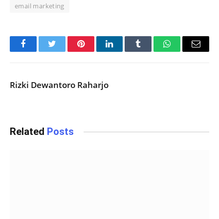
email marketing
Facebook
Twitter
Pinterest
LinkedIn
Tumblr
WhatsApp
Email
Rizki Dewantoro Raharjo
Related
Posts