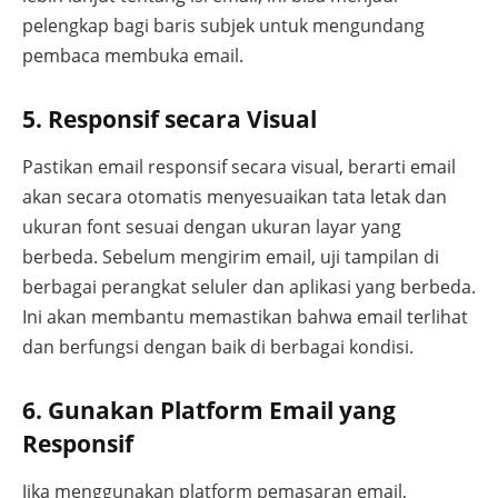
pelengkap bagi baris subjek untuk mengundang
pembaca membuka email.
5. Responsif secara Visual
Pastikan email responsif secara visual, berarti email
akan secara otomatis menyesuaikan tata letak dan
ukuran font sesuai dengan ukuran layar yang
berbeda. Sebelum mengirim email, uji tampilan di
berbagai perangkat seluler dan aplikasi yang berbeda.
Ini akan membantu memastikan bahwa email terlihat
dan berfungsi dengan baik di berbagai kondisi.
6. Gunakan Platform Email yang
Responsif
Jika menggunakan platform pemasaran email,