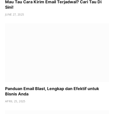
Mau Tau Cara Kirim Email Terjadwal? Cari Tau Di
Sini!
JUNE 27, 2025
Panduan Email Blast, Lengkap dan Efektif untuk
Bisnis Anda
APRIL 25, 2025