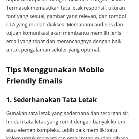
Termasuk memastikan tata letak responsif, ukuran
font yang sesuai, gambar yang relevan, dan tombol
CTA yang mudah diakses. Memahami audiens dan
tujuan komunikasi akan membantu memilih jenis
email yang tepat dan merancangnya dengan baik
untuk pengalaman seluler yang optimal.
Tips Menggunakan Mobile
Friendly Emails
1. Sederhanakan Tata Letak
Gunakan tata letak yang sederhana dan terorganisir,
hindari tata letak yang rumit dengan banyak kolom
atau elemen kompleks. Lebih baik memiliki satu
kolom untuk memastikan email tetap mudah dibaca