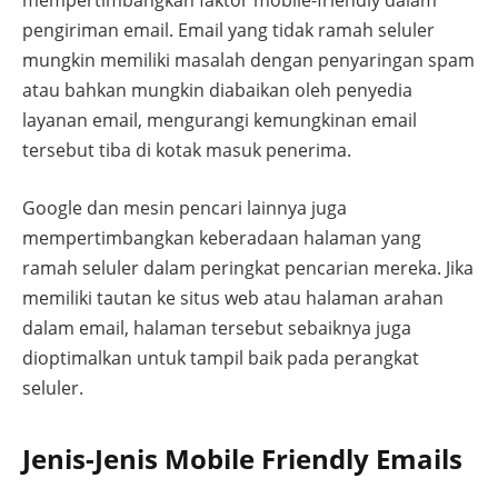
mempertimbangkan faktor mobile-friendly dalam
pengiriman email. Email yang tidak ramah seluler
mungkin memiliki masalah dengan penyaringan spam
atau bahkan mungkin diabaikan oleh penyedia
layanan email, mengurangi kemungkinan email
tersebut tiba di kotak masuk penerima.
Google dan mesin pencari lainnya juga
mempertimbangkan keberadaan halaman yang
ramah seluler dalam peringkat pencarian mereka. Jika
memiliki tautan ke situs web atau halaman arahan
dalam email, halaman tersebut sebaiknya juga
dioptimalkan untuk tampil baik pada perangkat
seluler.
Jenis-Jenis Mobile Friendly Emails