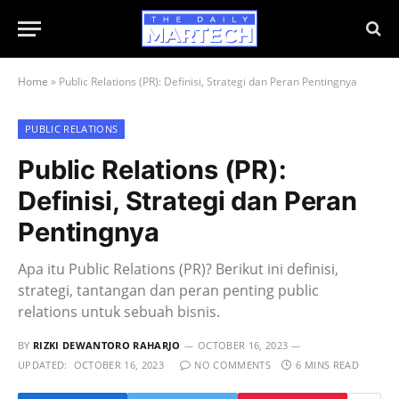
Home
»
Public Relations (PR): Definisi, Strategi dan Peran Pentingnya
PUBLIC RELATIONS
Public Relations (PR):
Definisi, Strategi dan Peran
Pentingnya
Apa itu Public Relations (PR)? Berikut ini definisi,
strategi, tantangan dan peran penting public
relations untuk sebuah bisnis.
BY
RIZKI DEWANTORO RAHARJO
OCTOBER 16, 2023
UPDATED:
OCTOBER 16, 2023
NO COMMENTS
6 MINS READ