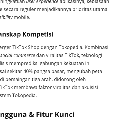
eningkatkan
user experience
aplikasinya, kebiasaan
 secara reguler menjadikannya prioritas utama
sibility
mobile.
anskap Kompetisi
merger TikTok Shop dengan Tokopedia. Kombinasi
n
social commerce
dan viralitas TikTok, teknologi
alisis memprediksi gabungan kekuatan ini
ai sekitar 40% pangsa pasar, mengubah peta
i persaingan tiga arah, didorong oleh
 TikTok membawa faktor viralitas dan akuisisi
istem Tokopedia.
ngguna & Fitur Kunci