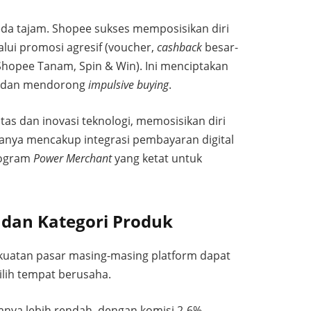
da tajam. Shopee sukses memposisikan diri
lalui promosi agresif (voucher,
cashback
besar-
Shopee Tanam, Spin & Win). Ini menciptakan
n dan mendorong
impulsive buying
.
itas dan inovasi teknologi, memosisikan diri
manya mencakup integrasi pembayaran digital
rogram
Power Merchant
yang ketat untuk
 dan Kategori Produk
kekuatan pasar masing-masing platform dapat
lih tempat berusaha.
nya lebih rendah, dengan komisi 2-6%,