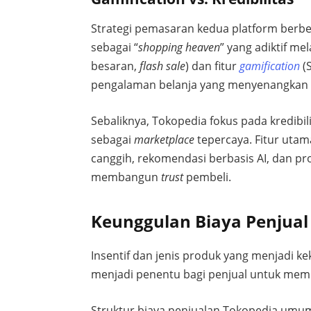
Strategi pemasaran kedua platform berbe
sebagai “
shopping heaven
” yang adiktif me
besaran,
flash sale
) dan fitur
gamification
(
pengalaman belanja yang menyenangka
Sebaliknya, Tokopedia fokus pada kredibil
sebagai
marketplace
tepercaya. Fitur uta
canggih, rekomendasi berbasis AI, dan p
membangun
trust
pembeli.
Keunggulan Biaya Penjual
Insentif dan jenis produk yang menjadi 
menjadi penentu bagi penjual untuk memi
Struktur biaya penjualan Tokopedia umum