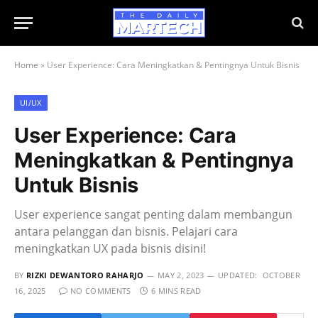
Home
»
User Experience: Cara Meningkatkan & Pentingnya Untuk Bisnis
UI/UX
User Experience: Cara
Meningkatkan & Pentingnya
Untuk Bisnis
User experience sangat penting dalam membangun
antara pelanggan dan bisnis. Pelajari cara
meningkatkan UX pada bisnis disini!
BY
RIZKI DEWANTORO RAHARJO
MAY 2, 2023
UPDATED:
OCTOBER
16, 2025
NO COMMENTS
6 MINS READ