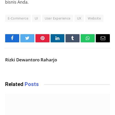
bisnis Anda.
E-Commerce
UI
User Experience
UX
Website
Facebook
Twitter
Pinterest
LinkedIn
Tumblr
WhatsApp
Email
Rizki Dewantoro Raharjo
Related
Posts