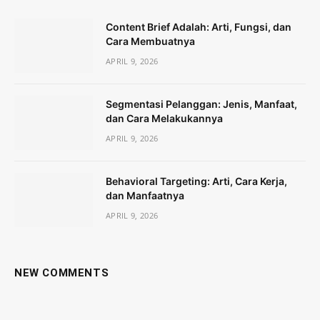
Content Brief Adalah: Arti, Fungsi, dan
Cara Membuatnya
APRIL 9, 2026
Segmentasi Pelanggan: Jenis, Manfaat,
dan Cara Melakukannya
APRIL 9, 2026
Behavioral Targeting: Arti, Cara Kerja,
dan Manfaatnya
APRIL 9, 2026
NEW COMMENTS