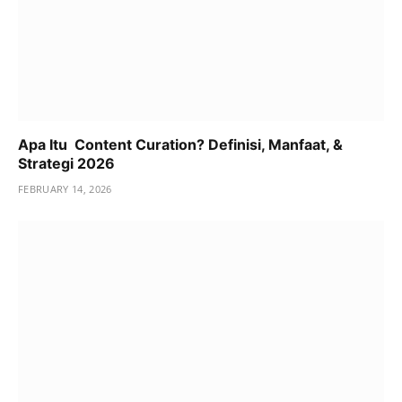
Apa Itu Content Curation? Definisi, Manfaat, &
Strategi 2026
FEBRUARY 14, 2026