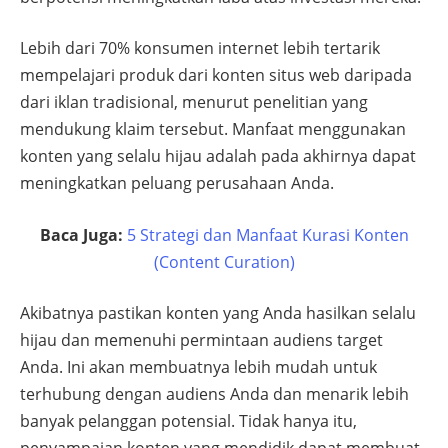
Lebih dari 70% konsumen internet lebih tertarik
mempelajari produk dari konten situs web daripada
dari iklan tradisional, menurut penelitian yang
mendukung klaim tersebut. Manfaat menggunakan
konten yang selalu hijau adalah pada akhirnya dapat
meningkatkan peluang perusahaan Anda.
Baca Juga:
5 Strategi dan Manfaat Kurasi Konten
(Content Curation)
Akibatnya pastikan konten yang Anda hasilkan selalu
hijau dan memenuhi permintaan audiens target
Anda. Ini akan membuatnya lebih mudah untuk
terhubung dengan audiens Anda dan menarik lebih
banyak pelanggan potensial. Tidak hanya itu,