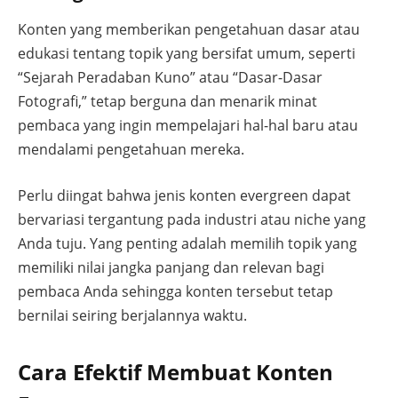
Konten yang memberikan pengetahuan dasar atau
edukasi tentang topik yang bersifat umum, seperti
“Sejarah Peradaban Kuno” atau “Dasar-Dasar
Fotografi,” tetap berguna dan menarik minat
pembaca yang ingin mempelajari hal-hal baru atau
mendalami pengetahuan mereka.
Perlu diingat bahwa jenis konten evergreen dapat
bervariasi tergantung pada industri atau niche yang
Anda tuju. Yang penting adalah memilih topik yang
memiliki nilai jangka panjang dan relevan bagi
pembaca Anda sehingga konten tersebut tetap
bernilai seiring berjalannya waktu.
Cara Efektif Membuat Konten