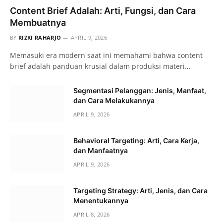
Content Brief Adalah: Arti, Fungsi, dan Cara
Membuatnya
BY
RIZKI RAHARJO
APRIL 9, 2026
Memasuki era modern saat ini memahami bahwa content
brief adalah panduan krusial dalam produksi materi…
Segmentasi Pelanggan: Jenis, Manfaat,
dan Cara Melakukannya
APRIL 9, 2026
Behavioral Targeting: Arti, Cara Kerja,
dan Manfaatnya
APRIL 9, 2026
Targeting Strategy: Arti, Jenis, dan Cara
Menentukannya
APRIL 8, 2026