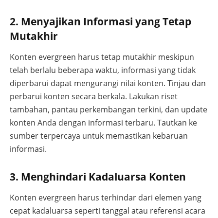
2. Menyajikan Informasi yang Tetap
Mutakhir
Konten evergreen harus tetap mutakhir meskipun
telah berlalu beberapa waktu, informasi yang tidak
diperbarui dapat mengurangi nilai konten. Tinjau dan
perbarui konten secara berkala. Lakukan riset
tambahan, pantau perkembangan terkini, dan update
konten Anda dengan informasi terbaru. Tautkan ke
sumber terpercaya untuk memastikan kebaruan
informasi.
3. Menghindari Kadaluarsa Konten
Konten evergreen harus terhindar dari elemen yang
cepat kadaluarsa seperti tanggal atau referensi acara