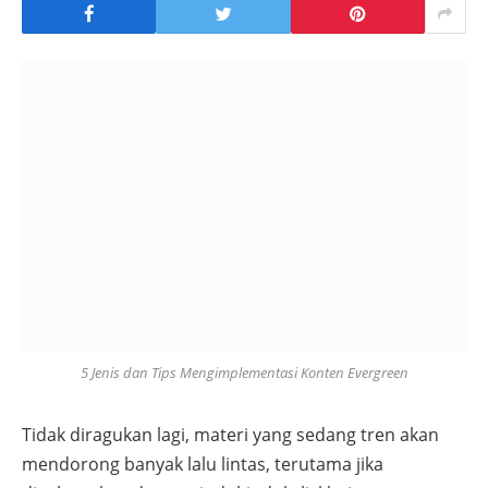
5 Jenis dan Tips Mengimplementasi Konten Evergreen
Tidak diragukan lagi, materi yang sedang tren akan
mendorong banyak lalu lintas, terutama jika