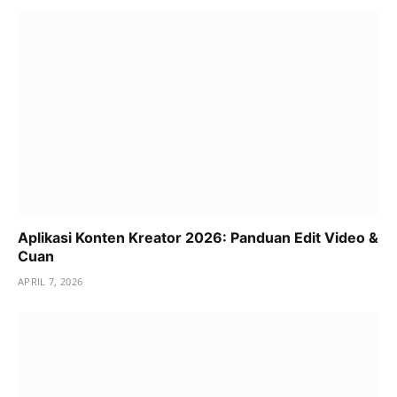
Aplikasi Konten Kreator 2026: Panduan Edit Video &
Cuan
APRIL 7, 2026