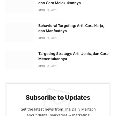
dan Cara Melakukannya
APRIL 9, 2026
Behavioral Targeting: Arti, Cara Kerja,
dan Manfaatnya
APRIL 9, 2026
Targeting Strategy: Arti, Jenis, dan Cara
Menentukannya
APRIL 8, 2026
Subscribe to Updates
Get the latest news from The Daily Martech
about digital marketing & marketing