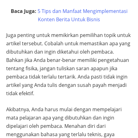
Baca Juga:
5 Tips dan Manfaat Mengimplementasi
Konten Berita Untuk Bisnis
Juga penting untuk memikirkan pemilihan topik untuk
artikel tersebut. Cobalah untuk memastikan apa yang
dibutuhkan dan ingin diketahui oleh pembaca.
Bahkan jika Anda benar-benar memiliki pengetahuan
tentang fisika, jangan tuliskan saran apapun jika
pembaca tidak terlalu tertarik. Anda pasti tidak ingin
artikel yang Anda tulis dengan susah payah menjadi
tidak efektif.
Akibatnya, Anda harus mulai dengan mempelajari
mata pelajaran apa yang dibutuhkan dan ingin
dipelajari oleh pembaca. Menahan diri dari
menggunakan bahasa yang terlalu teknis, gaya