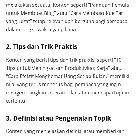
melakukan sesuatu. Konten seperti “Panduan Pemula
untuk Membuat Blog” atau “Cara Membuat Kue Tart
yang Lezat” tetap relevan dan berguna bagi pembaca
dalam jangka waktu yang lama.
2. Tips dan Trik Praktis
Konten yang berisi tips dan trik praktis, seperti “10
Tips untuk Meningkatkan Produktivitas Kerja” atau
“Cara Efektif Menghemat Uang Setiap Bulan,” memiliki
nilai yang terus menerus bagi pembaca yang ingin
mengembangkan keterampilan atau mencapai tujuan
tertentu.
3. Definisi atau Pengenalan Topik
Konten yang menjelaskan definisi atau memberikan